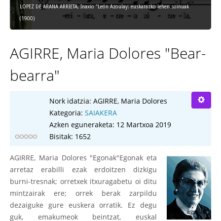
LOPEZ DE ARANA ARRIETA, Inaxio "León Azoulay: euskarazko lehen soinuak
(1900)
AGIRRE, Maria Dolores "Bear-
bearra"
Nork idatzia:
AGIRRE, Maria Dolores
Kategoria:
SAIAKERA
Azken eguneraketa: 12 Martxoa 2019
Bisitak: 1652
AGIRRE, Maria Dolores "Egonak"Egonak eta
arretaz erabilli ezak erdoitzen dizkigu
burni-tresnak; orretxek itxuragabetu oi ditu
mintzairak ere; orrek berak zarpildu
dezaiguke gure euskera orratik. Ez degu
guk, emakumeok beintzat, euskal