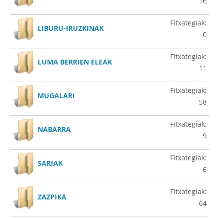
16
Fitxategiak:
LIBURU-IRUZKINAK
0
Fitxategiak:
LUMA BERRIEN ELEAK
11
Fitxategiak:
MUGALARI
58
Fitxategiak:
NABARRA
9
Fitxategiak:
SARIAK
6
Fitxategiak:
ZAZPIKA
64