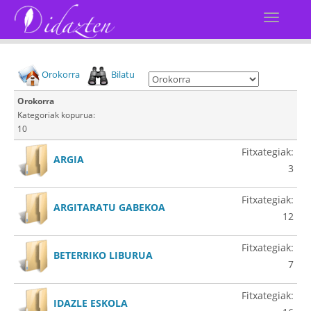
Orokorra
Bilatu
Orokorra
Kategoriak kopurua:
10
Fitxategiak:
ARGIA
3
Fitxategiak:
ARGITARATU GABEKOA
12
Fitxategiak:
BETERRIKO LIBURUA
7
Fitxategiak:
IDAZLE ESKOLA