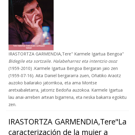
IRASTORTZA GARMENDIA,Tere" Karmele Igartua Bengoa"
Bidegile eta sortzaile. Halabeharrez eta intentzio osoz
(1959-2010) .Karmele Igartua Bengoa Bergaran jaio zen
(1959-07-16). Aita Daniel bergararra zuen, Oñatiko Araotz
auzoko bailarako jatorrikoa, eta ama Montse
aretxabaletarra, jatorriz Bedoña auzokoa. Karmele Igartua
lau anai-arreben artean bigarrena, eta neska bakarra egokitu
zen.
IRASTORTZA GARMENDIA,Tere"La
caracterización de la mujer a