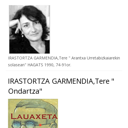
IRASTORTZA GARMENDIA,Tere " Arantxa Urretabizkaiarekin
solasean" HAGATS 1990, 74-91or.
IRASTORTZA GARMENDIA,Tere "
Ondartza"