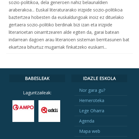
sozio-politikoa, dela generoen nahiz belaunaldien
araberakoa... Euskal literaturarako irizpide sozio-politikoa
baztertzea hobesten da euskaldungoak inoiz ez dituelako
gertaera sozio-politiko berdinak bizi izan eta irizpide
literarioetan oinarritzearen alde egiten da, garai batean
indarrean dagoen arau literarioen sisteman berritasunen bat
ekartzea bihurtuz mugarriak finkatzeko euskarri...
BABESLEAK
IDAZLE ESKOLA
Nor gara gu?
Laguntzaileak:
Hemeroteka
Lege Oharra
Agenda
Mapa web