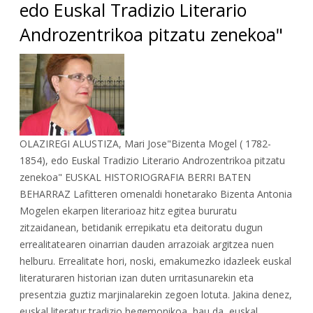
edo Euskal Tradizio Literario
Androzentrikoa pitzatu zenekoa"
OLAZIREGI ALUSTIZA, Mari Jose"Bizenta Mogel ( 1782-
1854), edo Euskal Tradizio Literario Androzentrikoa pitzatu
zenekoa" EUSKAL HISTORIOGRAFIA BERRI BATEN
BEHARRAZ Lafitteren omenaldi honetarako Bizenta Antonia
Mogelen ekarpen literarioaz hitz egitea bururatu
zitzaidanean, betidanik errepikatu eta deitoratu dugun
errealitatearen oinarrian dauden arrazoiak argitzea nuen
helburu. Errealitate hori, noski, emakumezko idazleek euskal
literaturaren historian izan duten urritasunarekin eta
presentzia guztiz marjinalarekin zegoen lotuta. Jakina denez,
euskal literatur tradizio hegemonikoa, hau da, euskal