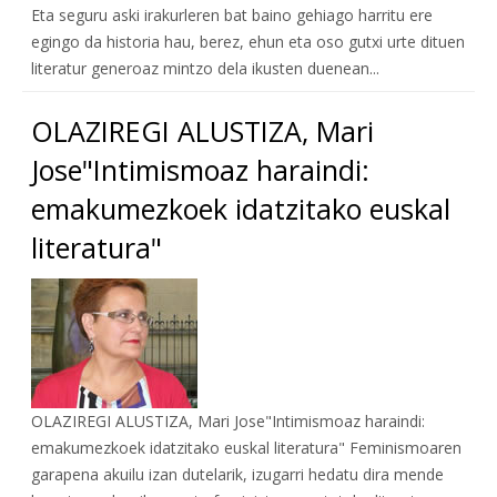
Eta seguru aski irakurleren bat baino gehiago harritu ere
egingo da historia hau, berez, ehun eta oso gutxi urte dituen
literatur generoaz mintzo dela ikusten duenean...
OLAZIREGI ALUSTIZA, Mari
Jose"Intimismoaz haraindi:
emakumezkoek idatzitako euskal
literatura"
OLAZIREGI ALUSTIZA, Mari Jose"Intimismoaz haraindi:
emakumezkoek idatzitako euskal literatura" Feminismoaren
garapena akuilu izan dutelarik, izugarri hedatu dira mende