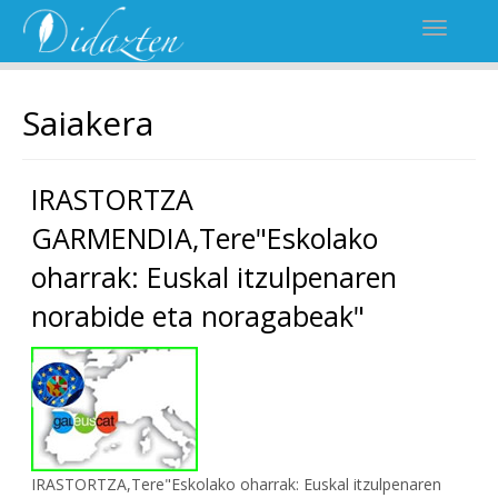
Saiakera
IRASTORTZA
GARMENDIA,Tere"Eskolako
oharrak: Euskal itzulpenaren
norabide eta noragabeak"
IRASTORTZA,Tere"Eskolako oharrak: Euskal itzulpenaren