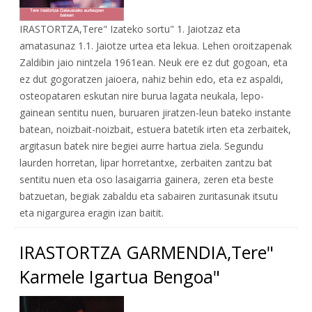
IRASTORTZA,Tere" Izateko sortu" 1. Jaiotzaz eta
amatasunaz 1.1. Jaiotze urtea eta lekua. Lehen oroitzapenak
Zaldibin jaio nintzela 1961ean. Neuk ere ez dut gogoan, eta
ez dut gogoratzen jaioera, nahiz behin edo, eta ez aspaldi,
osteopataren eskutan nire burua lagata neukala, lepo-
gainean sentitu nuen, buruaren jiratzen-leun bateko instante
batean, noizbait-noizbait, estuera batetik irten eta zerbaitek,
argitasun batek nire begiei aurre hartua ziela. Segundu
laurden horretan, lipar horretantxe, zerbaiten zantzu bat
sentitu nuen eta oso lasaigarria gainera, zeren eta beste
batzuetan, begiak zabaldu eta sabairen zuritasunak itsutu
eta nigargurea eragin izan baitit.
IRASTORTZA GARMENDIA,Tere"
Karmele Igartua Bengoa"