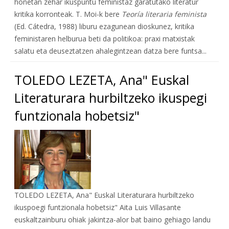
honetan zehar ikuspuntu feministaz garatutako literatur
kritika korronteak. T. Moi-k bere
Teoría literaria feminista
(Ed. Cátedra, 1988) liburu ezagunean dioskunez, kritika
feministaren helburua beti da politikoa: praxi matxistak
salatu eta deuseztatzen ahalegintzean datza bere funtsa...
TOLEDO LEZETA, Ana" Euskal
Literaturara hurbiltzeko ikuspegi
funtzionala hobetsiz"
TOLEDO LEZETA, Ana" Euskal Literaturara hurbiltzeko
ikuspoegi funtzionala hobetsiz" Aita Luis Villasante
euskaltzainburu ohiak jakintza-alor bat baino gehiago landu