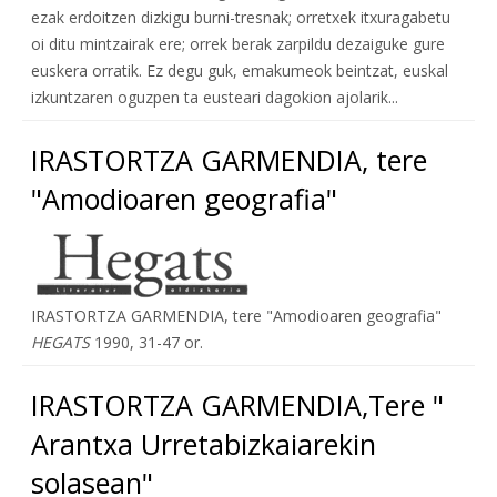
ezak erdoitzen dizkigu burni-tresnak; orretxek itxuragabetu
oi ditu mintzairak ere; orrek berak zarpildu dezaiguke gure
euskera orratik. Ez degu guk, emakumeok beintzat, euskal
izkuntzaren oguzpen ta eusteari dagokion ajolarik...
IRASTORTZA GARMENDIA, tere
"Amodioaren geografia"
IRASTORTZA GARMENDIA, tere "Amodioaren geografia"
HEGATS
1990, 31-47 or.
IRASTORTZA GARMENDIA,Tere "
Arantxa Urretabizkaiarekin
solasean"