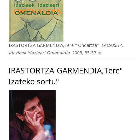
IRASTORTZA GARMENDIA,Tere " Ondartza"
LAUAXETA.
Idazleek idazleari.Omenaldia
2005, 55-57 or.
IRASTORTZA GARMENDIA,Tere"
Izateko sortu"