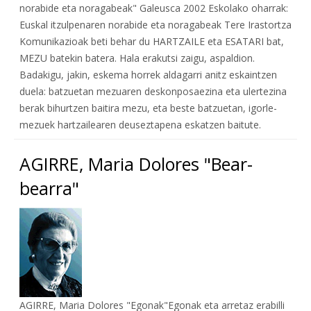
norabide eta noragabeak" Galeusca 2002 Eskolako oharrak:
Euskal itzulpenaren norabide eta noragabeak Tere Irastortza
Komunikazioak beti behar du HARTZAILE eta ESATARI bat,
MEZU batekin batera. Hala erakutsi zaigu, aspaldion.
Badakigu, jakin, eskema horrek aldagarri anitz eskaintzen
duela: batzuetan mezuaren deskonposaezina eta ulertezina
berak bihurtzen baitira mezu, eta beste batzuetan, igorle-
mezuek hartzailearen deuseztapena eskatzen baitute.
AGIRRE, Maria Dolores "Bear-
bearra"
AGIRRE, Maria Dolores "Egonak"Egonak eta arretaz erabilli