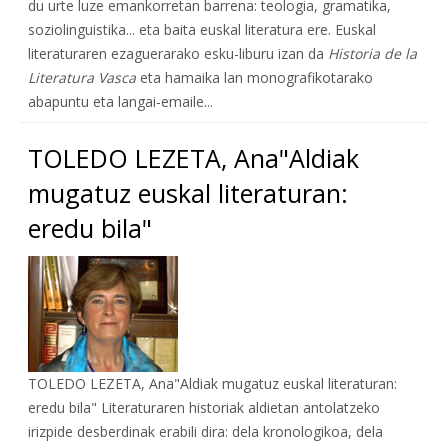
du urte luze emankorretan barrena: teologia, gramatika,
soziolinguistika... eta baita euskal literatura ere. Euskal
literaturaren ezaguerarako esku-liburu izan da
Historia de la
Literatura Vasca
eta hamaika lan monografikotarako
abapuntu eta langai-emaile...
TOLEDO LEZETA, Ana"Aldiak
mugatuz euskal literaturan:
eredu bila"
TOLEDO LEZETA, Ana"Aldiak mugatuz euskal literaturan:
eredu bila" Literaturaren historiak aldietan antolatzeko
irizpide desberdinak erabili dira: dela kronologikoa, dela