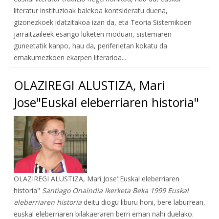
literatur instituzioak balekoa kontsideratu duena,
gizonezkoek idatzitakoa izan da, eta Teoria Sistemikoen
jarraitzaileek esango luketen moduan, sistemaren
guneetatik kanpo, hau da, periferietan kokatu da
emakumezkoen ekarpen literarioa...
OLAZIREGI ALUSTIZA, Mari
Jose"Euskal eleberriaren historia"
OLAZIREGI ALUSTIZA, Mari Jose"Euskal eleberriaren
historia"
Santiago Onaindia Ikerketa Beka 1999 Euskal
eleberriaren historia
deitu diogu liburu honi, bere laburrean,
euskal eleberriaren bilakaeraren berri eman nahi duelako.