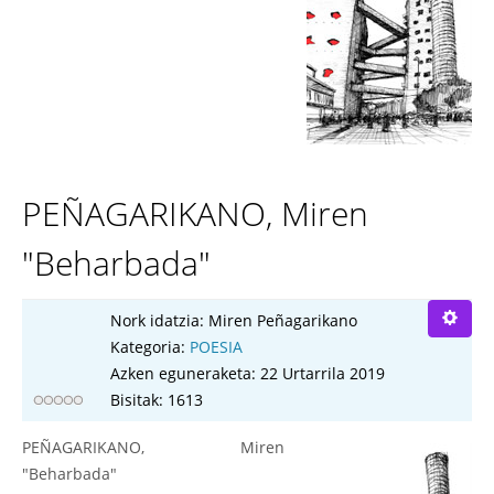
PEÑAGARIKANO, Miren
"Beharbada"
Nork idatzia:
Miren Peñagarikano
Kategoria:
POESIA
Azken eguneraketa: 22 Urtarrila 2019
Bisitak: 1613
PEÑAGARIKANO, Miren
"Beharbada"