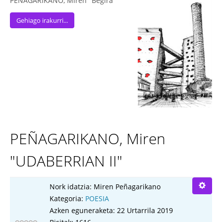
PEÑAGARIKANO, Miren "Begira"
Gehiago irakurri...
PEÑAGARIKANO, Miren
"UDABERRIAN II"
Nork idatzia:
Miren Peñagarikano
Kategoria:
POESIA
Azken eguneraketa: 22 Urtarrila 2019