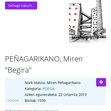
Gehiago irakurri...
PEÑAGARIKANO, Miren
"Begira"
Nork idatzia:
Miren Peñagarikano
Kategoria:
POESIA
Azken eguneraketa: 22 Urtarrila 2019
Bisitak: 1599