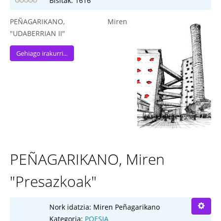
Bisitak: 1616
PEÑAGARIKANO, Miren
"UDABERRIAN II"
Gehiago irakurri...
PEÑAGARIKANO, Miren
"Presazkoak"
Nork idatzia:
Miren Peñagarikano
Kategoria:
POESIA