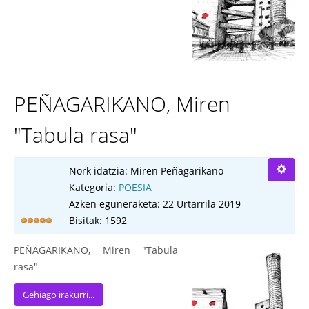
PEÑAGARIKANO, Miren
"Tabula rasa"
Nork idatzia:
Miren Peñagarikano
Kategoria:
POESIA
Azken eguneraketa: 22 Urtarrila 2019
Bisitak: 1592
PEÑAGARIKANO, Miren "Tabula
rasa"
Gehiago irakurri...