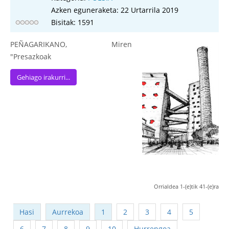
Azken eguneraketa: 22 Urtarrila 2019
Bisitak: 1591
PEÑAGARIKANO, Miren
"Presazkoak
Gehiago irakurri...
Orrialdea 1-(e)tik 41-(e)ra
Hasi
Aurrekoa
1
2
3
4
5
6
7
8
9
10
Hurrengoa