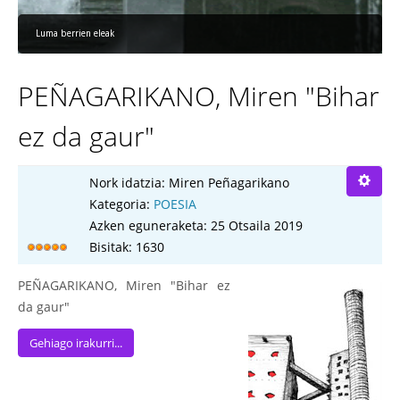
Luma berrien eleak
PEÑAGARIKANO, Miren "Bihar
ez da gaur"
Nork idatzia:
Miren Peñagarikano
Kategoria:
POESIA
Azken eguneraketa: 25 Otsaila 2019
Bisitak: 1630
PEÑAGARIKANO, Miren "Bihar ez
da gaur"
Gehiago irakurri...