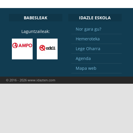
BABESLEAK
IDAZLE ESKOLA
Nor gara gu?
Laguntzaileak:
Hemeroteka
Lege Oharra
Agenda
Mapa web
© 2016 - 2026 www.idazten.com