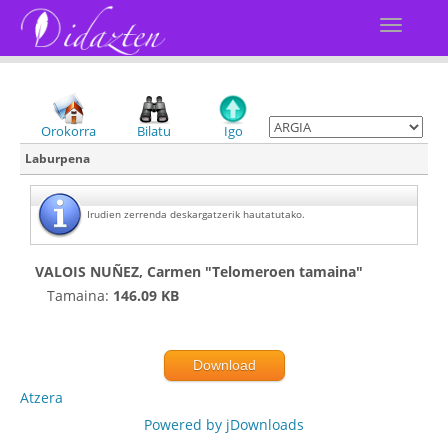
Orokorra
Bilatu
Igo
Laburpena
Irudien zerrenda deskargatzerik hautatutako.
VALOIS NUÑEZ, Carmen "Telomeroen tamaina"
Tamaina:
146.09 KB
Download
Atzera
Powered by jDownloads