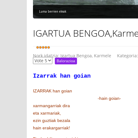
Luma berrien eleak
IGARTUA BENGOA,Karmele 
Nork idatzia:
Igartua Bengoa, Karmele
Kategoria
Izarrak han goian
IZARRAK han goian
-hain goian-
xarmangarriak dira
eta xarmariak,
ezin guztiak bezala
hain erakargarriak!