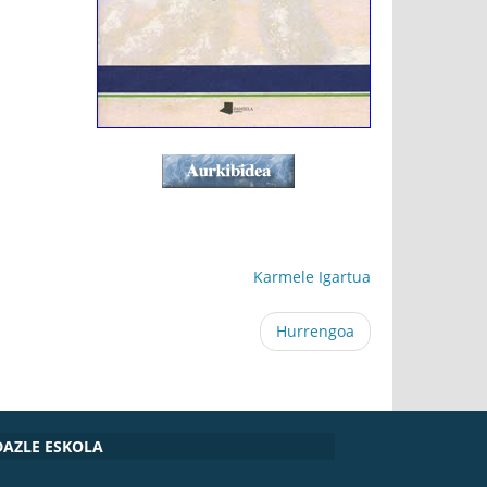
Karmele Igartua
Hurrengoa
DAZLE ESKOLA