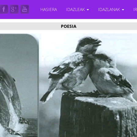
HASIERA
IDAZLEAK
IDAZLANAK
I
POESIA