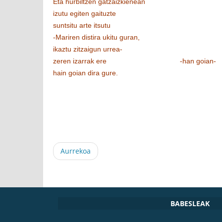
Eta hurbiltzen gatzaizkienean
izutu egiten gaituzte
suntsitu arte itsutu
-Mariren distira ukitu guran,
ikaztu zitzaigun urrea-
zeren izarrak ere
.....................................
-han goian-
hain goian dira gure.
Aurrekoa
BABESLEAK