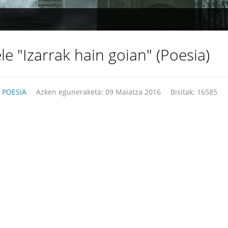
"Izarrak hain goian" (Poesia)
:
POESIA
Azken eguneraketa: 09 Maiatza 2016
Bisitak: 16585