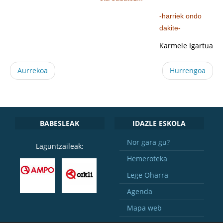
-harriek ondo
dakite-
Karmele Igartua
Aurrekoa
Hurrengoa
BABESLEAK
IDAZLE ESKOLA
Nor gara gu?
Laguntzaileak:
Hemeroteka
Lege Oharra
Agenda
Mapa web