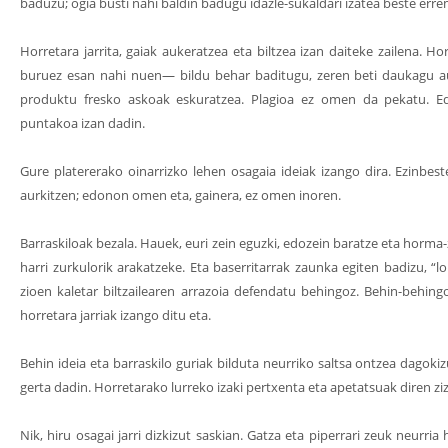
baduzu; ogia busti nahi baldin badugu idazle-sukaldari izatea beste err
Horretara jarrita, gaiak aukeratzea eta biltzea izan daiteke zailena. H
buruez esan nahi nuen— bildu behar baditugu, zeren beti daukagu a
produktu fresko askoak eskuratzea. Plagioa ez omen da pekatu. Edo
puntakoa izan dadin.
Gure platererako oinarrizko lehen osagaia ideiak izango dira. Ezinbest
aurkitzen; edonon omen eta, gainera, ez omen inoren.
Barraskiloak bezala. Hauek, euri zein eguzki, edozein baratze eta horma-
harri zurkulorik arakatzeke. Eta baserritarrak zaunka egiten badizu, “
zioen kaletar biltzailearen arrazoia defendatu behingoz. Behin-behing
horretara jarriak izango ditu eta.
Behin ideia eta barraskilo guriak bilduta neurriko saltsa ontzea dagokiz
gerta dadin. Horretarako lurreko izaki pertxenta eta apetatsuak diren zi
Nik, hiru osagai jarri dizkizut saskian. Gatza eta piperrari zeuk neurria