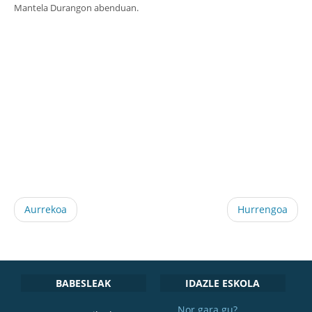
Mantela Durangon abenduan.
Aurrekoa
Hurrengoa
BABESLEAK
IDAZLE ESKOLA
Nor gara gu?