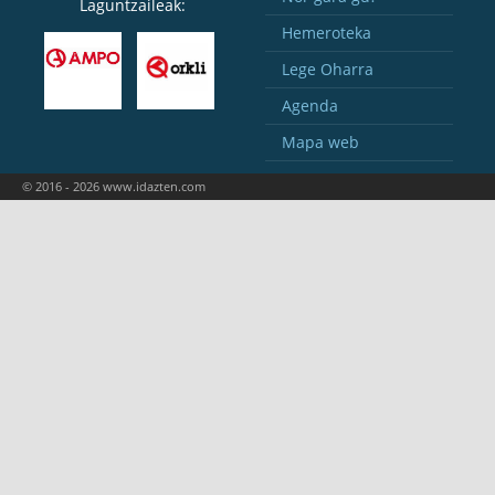
Laguntzaileak:
Hemeroteka
Lege Oharra
Agenda
Mapa web
© 2016 - 2026 www.idazten.com