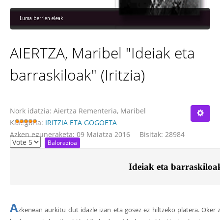
Luma berrien eleak
AIERTZA, Maribel "Ideiak eta
barraskiloak" (Iritzia)
Nork idatzia:
Aiertza Rementeria, Maribel
Kategoria:
IRITZIA ETA GOGOETA
Azken eguneraketa: 09 Maiatza 2016
Bisitak: 28984
Ideiak eta barraskiloa
A
zkenean aurkitu dut idazle izan eta gosez ez hiltzeko platera. Oker