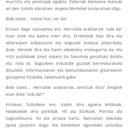
murriztu eta pentsioak egokitu. Eskerrak Alemania maisuki
ari den zulotik ateratzen. Angela Merkelek lezioa eman digu.
Bide batez... Indize hori, zer da?
Krisian dago nazioartea ere. Herrialde arabiarrek “aski da”
esan dute eta kalera irten dira. Erreboltak hasi dira eta
adierazpen askatasuna eta ongizate estatua aldarrikatu
dute. Heroiak dira eta haien jokabidea eredugarria da, eta
iritzi publikoak zinez espero du faxismoa garaituko dutela
eta, nola ez, dagozkien eskubide guztiak berreskuratuko
dituztela. Informazioaren eta komunikazioaren gizartearen
garaipena litzateke, zalantzarik gabe.
Bide batez... Herrialde arabiarrak, zeintzuk dira? Zergatik
esan dute “aski da”?
Kirolean, futbolean ere, izaten dira egoera kritikoak.
Halakoxeak dira partidak. Hil ala bizikoak. Porrota ala
nagusitasuna. Ito ala arnasa hartu. Batzuetan sekulako
jipoia jasotzen dugu eta besteetan egundoko astindua