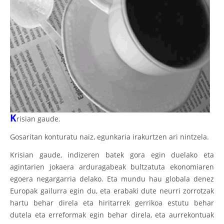
K
risian gaude.
Gosaritan konturatu naiz, egunkaria irakurtzen ari nintzela.
Krisian gaude, indizeren batek gora egin duelako eta
agintarien jokaera arduragabeak bultzatuta ekonomiaren
egoera negargarria delako. Eta mundu hau globala denez
Europak gailurra egin du, eta erabaki dute neurri zorrotzak
hartu behar direla eta hiritarrek gerrikoa estutu behar
dutela eta erreformak egin behar direla, eta aurrekontuak