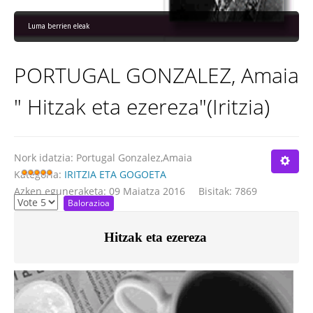
Luma berrien eleak
PORTUGAL GONZALEZ, Amaia
" Hitzak eta ezereza"(Iritzia)
Nork idatzia:
Portugal Gonzalez,Amaia
Kategoria:
IRITZIA ETA GOGOETA
Azken eguneraketa: 09 Maiatza 2016
Bisitak: 7869
Hitzak eta ezereza