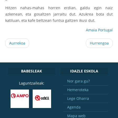
Hitzen nahas-mahas horren erdian, galdu egin naiz
azkenean, eta gosaltzen jarraitu dut. Azukrea bota dut
katiluan, eta kafe beltzean funtsa galtzen ikusi dut.
Amaia Portugal
Aurrekoa
Hurrengoa
BABESLEAK
IDAZLE ESKOLA
Nor gara gu?
Laguntzaileak:
Hemeroteka
Lege Oharra
Agenda
Mapa web