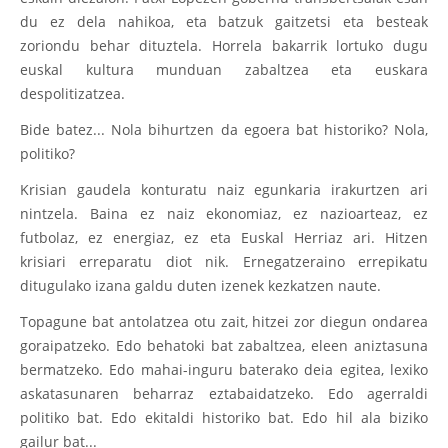
du ez dela nahikoa, eta batzuk gaitzetsi eta besteak
zoriondu behar dituztela. Horrela bakarrik lortuko dugu
euskal kultura munduan zabaltzea eta euskara
despolitizatzea.
Bide batez... Nola bihurtzen da egoera bat historiko? Nola,
politiko?
Krisian gaudela konturatu naiz egunkaria irakurtzen ari
nintzela. Baina ez naiz ekonomiaz, ez nazioarteaz, ez
futbolaz, ez energiaz, ez eta Euskal Herriaz ari. Hitzen
krisiari erreparatu diot nik. Ernegatzeraino errepikatu
ditugulako izana galdu duten izenek kezkatzen naute.
Topagune bat antolatzea otu zait, hitzei zor diegun ondarea
goraipatzeko. Edo behatoki bat zabaltzea, eleen aniztasuna
bermatzeko. Edo mahai-inguru baterako deia egitea, lexiko
askatasunaren beharraz eztabaidatzeko. Edo agerraldi
politiko bat. Edo ekitaldi historiko bat. Edo hil ala biziko
gailur bat...