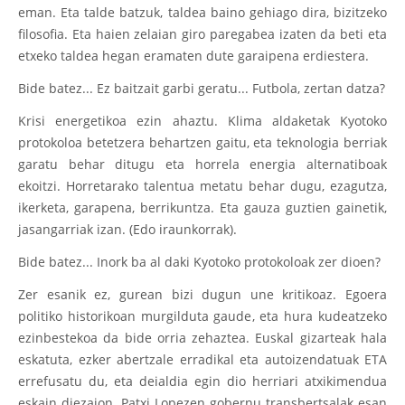
eman. Eta talde batzuk, taldea baino gehiago dira, bizitzeko
filosofia. Eta haien zelaian giro paregabea izaten da beti eta
etxeko taldea hegan eramaten dute garaipena erdiestera.
Bide batez... Ez baitzait garbi geratu... Futbola, zertan datza?
Krisi energetikoa ezin ahaztu. Klima aldaketak Kyotoko
protokoloa betetzera behartzen gaitu, eta teknologia berriak
garatu behar ditugu eta horrela energia alternatiboak
ekoitzi. Horretarako talentua metatu behar dugu, ezagutza,
ikerketa, garapena, berrikuntza. Eta gauza guztien gainetik,
jasangarriak izan. (Edo iraunkorrak).
Bide batez... Inork ba al daki Kyotoko protokoloak zer dioen?
Zer esanik ez, gurean bizi dugun une kritikoaz. Egoera
politiko historikoan murgilduta gaude, eta hura kudeatzeko
ezinbestekoa da bide orria zehaztea. Euskal gizarteak hala
eskatuta, ezker abertzale erradikal eta autoizendatuak ETA
errefusatu du, eta deialdia egin dio herriari atxikimendua
eskain diezaion. Patxi Lopezen gobernu transbertsalak esan