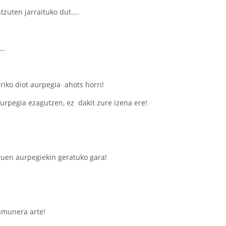
tzuten jarraituko dut....
..
riko diot aurpegia ahots horri!
aurpegia ezagutzen, ez dakit zure izena ere!
tuen aurpegiekin geratuko gara!
amunera arte!