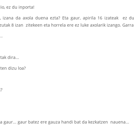
io, ez du inporta!
 izana da axola duena ezta? Eta gaur, apirila 16 izateak ez du 
utak 8 izan zitekeen eta horrela ere ez luke axolarik izango. Garra
..
tak dira...
ten dizu loa?
k?
na gaur... gaur batez ere gauza handi bat da kezkatzen nauena...