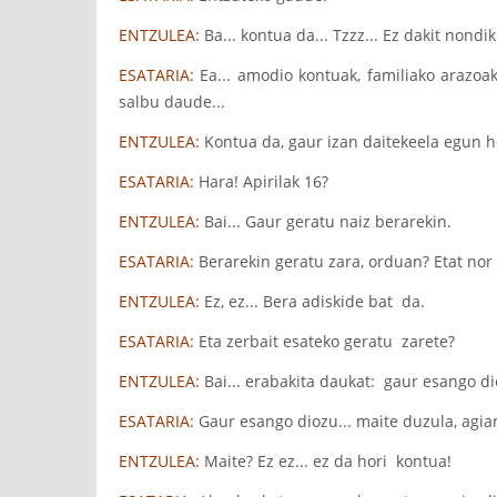
ENTZULEA:
Ba... kontua da... Tzzz... Ez dakit nondik
ESATARIA:
Ea... amodio kontuak, familiako arazoak
salbu daude...
ENTZULEA:
Kontua da, gaur izan daitekeela egun h
ESATARIA:
Hara! Apirilak 16?
ENTZULEA:
Bai... Gaur geratu naiz berarekin.
ESATARIA:
Berarekin geratu zara, orduan? Etat nor
ENTZULEA:
Ez, ez... Bera adiskide bat da.
ESATARIA:
Eta zerbait esateko geratu zarete?
ENTZULEA:
Bai... erabakita daukat: gaur esango di
ESATARIA:
Gaur esango diozu... maite duzula, agia
ENTZULEA:
Maite? Ez ez... ez da hori kontua!