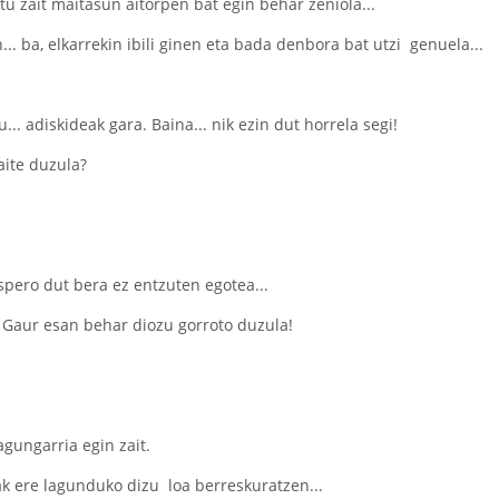
tu zait maitasun aitorpen bat egin behar zeniola...
... ba, elkarrekin ibili ginen eta bada denbora bat utzi genuela...
.. adiskideak gara. Baina... nik ezin dut horrela segi!
aite duzula?
spero dut bera ez entzuten egotea...
? Gaur esan behar diozu gorroto duzula!
agungarria egin zait.
k ere lagunduko dizu loa berreskuratzen...