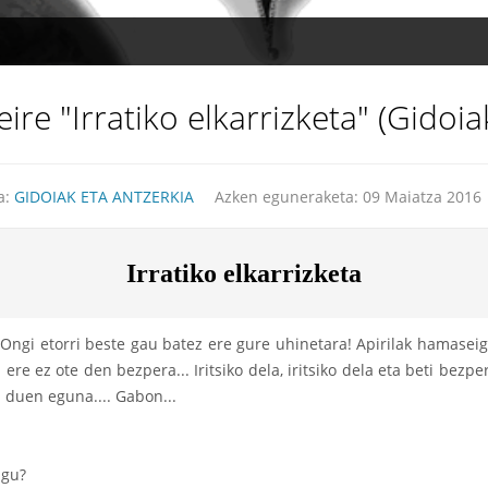
e "Irratiko elkarrizketa" (Gidoia
a:
GIDOIAK ETA ANTZERKIA
Azken eguneraketa: 09 Maiatza 2016
Irratiko elkarrizketa
 Ongi etorri beste gau batez ere gure uhinetara! Apirilak hamase
ere ez ote den bezpera... Iritsiko dela, iritsiko dela eta beti bezpe
 duen eguna.... Gabon...
ugu?