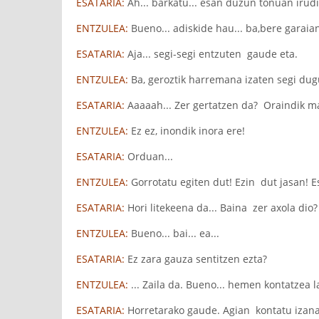
ESATARIA:
Ah... barkatu... esan duzun tonuan irudi
ENTZULEA:
Bueno... adiskide hau... ba,bere garaian
ESATARIA:
Aja... segi-segi entzuten gaude eta.
ENTZULEA:
Ba, geroztik harremana izaten segi dugu.
ESATARIA:
Aaaaah... Zer gertatzen da? Oraindik m
ENTZULEA:
Ez ez, inondik inora ere!
ESATARIA:
Orduan...
ENTZULEA:
Gorrotatu egiten dut! Ezin dut jasan! E
ESATARIA:
Hori litekeena da... Baina zer axola dio
ENTZULEA:
Bueno... bai... ea...
ESATARIA:
Ez zara gauza sentitzen ezta?
ENTZULEA:
... Zaila da. Bueno... hemen kontatzea l
ESATARIA:
Horretarako gaude. Agian kontatu izana