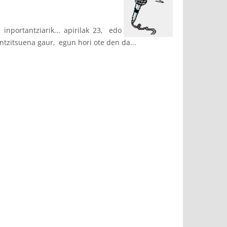
inportantziarik... apirilak 23, edo
ntzitsuena gaur, egun hori ote den da...