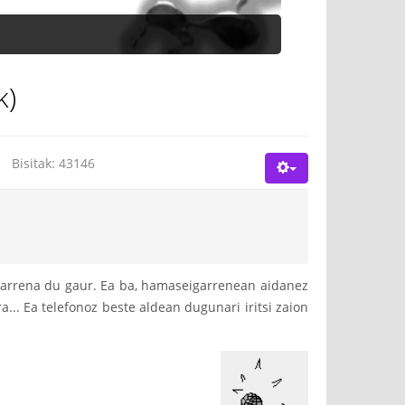
k)
Bisitak: 43146
igarrena du gaur. Ea ba, hamaseigarrenean aidanez
ra... Ea telefonoz beste aldean dugunari iritsi zaion