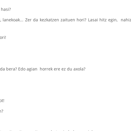
 hasi?
, lanekoak... Zer da kezkatzen zaituen hori? Lasai hitz egin, nah
ori!
 da bera? Edo agian horrek ere ez du axola?
ot!
n?