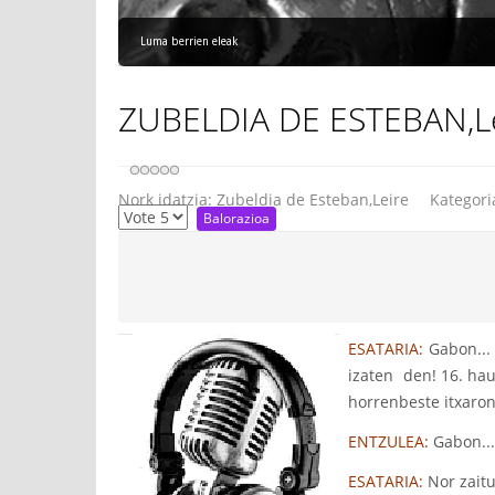
Luma berrien eleak
ZUBELDIA DE ESTEBAN,Leir
Nork idatzia:
Zubeldia de Esteban,Leire
Kategori
ESATARIA:
Gabon...
izaten den! 16. hau 
horrenbeste itxaron
ENTZULEA:
Gabon...
ESATARIA:
Nor zait