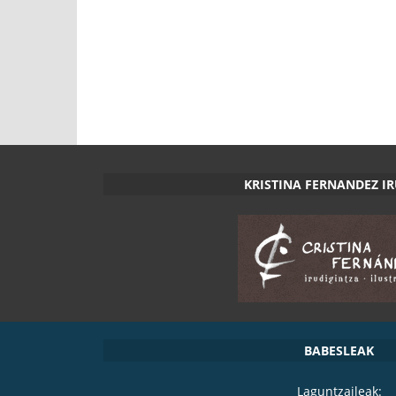
KRISTINA FERNANDEZ I
BABESLEAK
Laguntzaileak: