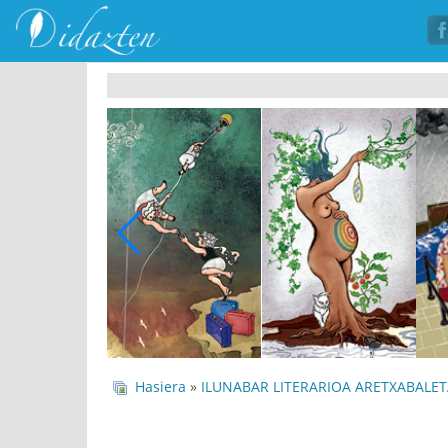
Hasiera
»
ILUNABAR LITERARIOA ARETXABALET