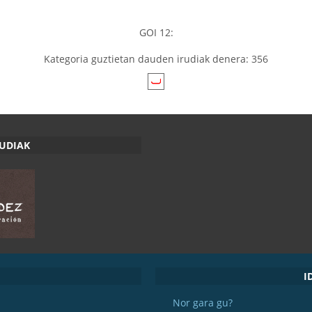
GOI 12:
Kategoria guztietan dauden irudiak denera: 356
RUDIAK
I
Nor gara gu?