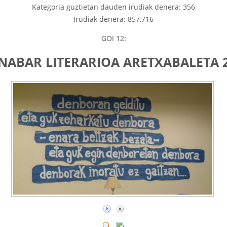
Kategoria guztietan dauden irudiak denera: 356
Irudiak denera: 857,716
GOI 12:
NABAR LITERARIOA ARETXABALETA 