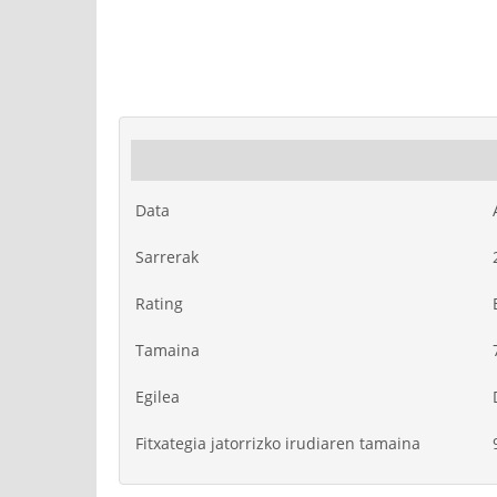
Data
Sarrerak
Rating
Tamaina
Egilea
Fitxategia jatorrizko irudiaren tamaina