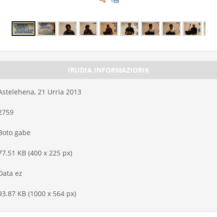
IRUDIA INFORMAZIORIK
Astelehena, 21 Urria 2013
2759
Boto gabe
77.51 KB (400 x 225 px)
Data ez
93.87 KB (1000 x 564 px)