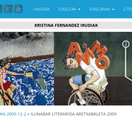
HASIERA
IDAZLEAK
IDAZLANAK
LIT
KRISTINA FERNANDEZ IRUDIAK
AN 2009-12-2
» ILUNABAR LITERARIOA ARETXABALETA 2009