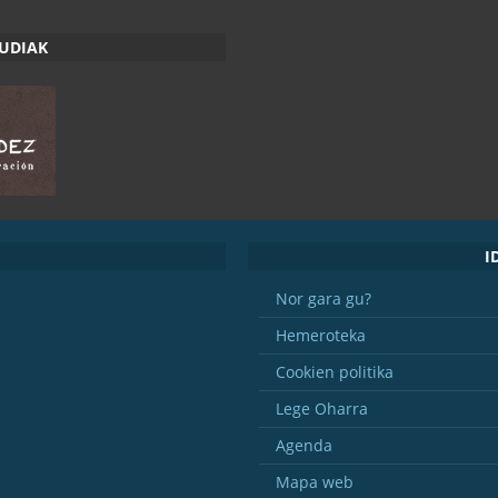
RUDIAK
I
Nor gara gu?
Hemeroteka
Cookien politika
Lege Oharra
Agenda
Mapa web