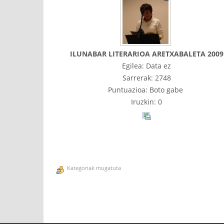
ILUNABAR LITERARIOA ARETXABALETA 2009
Egilea: Data ez
Sarrerak: 2748
Puntuazioa: Boto gabe
Iruzkin: 0
Kategoriak mugatuta