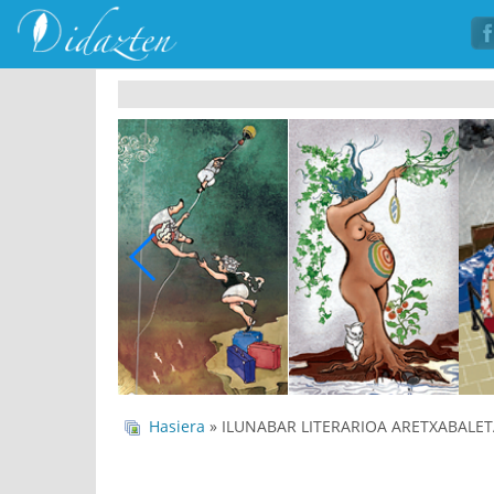
Hasiera
» ILUNABAR LITERARIOA ARETXABALET