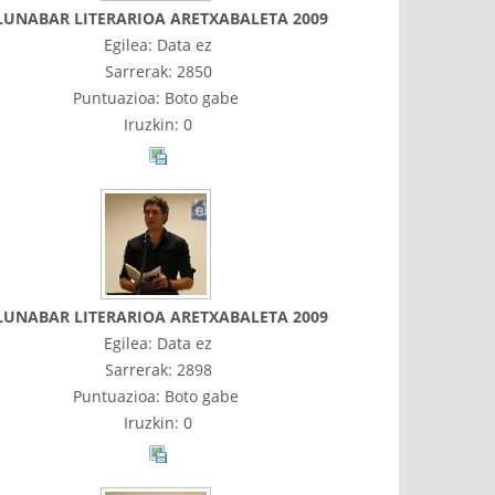
LUNABAR LITERARIOA ARETXABALETA 2009
Egilea: Data ez
Sarrerak: 2850
Puntuazioa: Boto gabe
Iruzkin: 0
LUNABAR LITERARIOA ARETXABALETA 2009
Egilea: Data ez
Sarrerak: 2898
Puntuazioa: Boto gabe
Iruzkin: 0