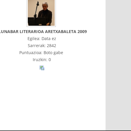
LUNABAR LITERARIOA ARETXABALETA 2009
Egilea: Data ez
Sarrerak: 2842
Puntuazioa: Boto gabe
Iruzkin: 0