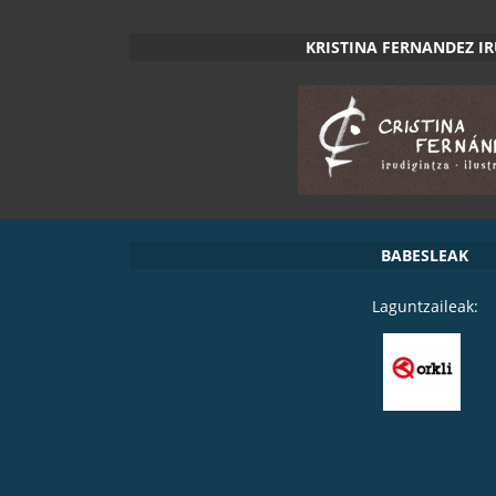
KRISTINA FERNANDEZ I
BABESLEAK
Laguntzaileak: