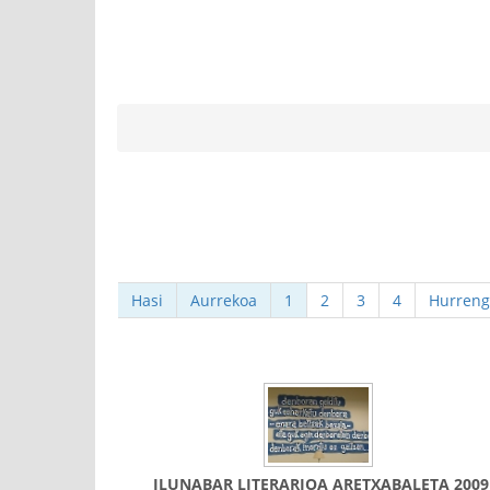
Hasi
Aurrekoa
1
2
3
4
Hurreng
ILUNABAR LITERARIOA ARETXABALETA 2009