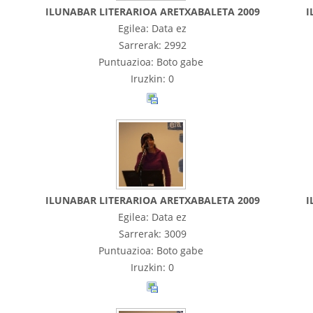
ILUNABAR LITERARIOA ARETXABALETA 2009
I
Egilea: Data ez
Sarrerak: 2992
Puntuazioa: Boto gabe
Iruzkin: 0
ILUNABAR LITERARIOA ARETXABALETA 2009
I
Egilea: Data ez
Sarrerak: 3009
Puntuazioa: Boto gabe
Iruzkin: 0