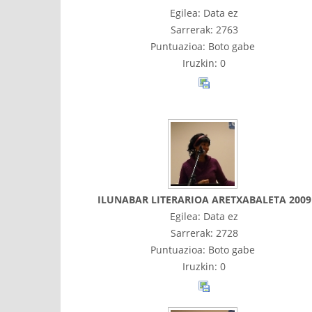
Egilea: Data ez
Sarrerak: 2763
Puntuazioa: Boto gabe
Iruzkin: 0
ILUNABAR LITERARIOA ARETXABALETA 2009
Egilea: Data ez
Sarrerak: 2728
Puntuazioa: Boto gabe
Iruzkin: 0