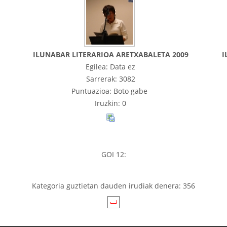
ILUNABAR LITERARIOA ARETXABALETA 2009
I
Egilea: Data ez
Sarrerak: 3082
Puntuazioa: Boto gabe
Iruzkin: 0
GOI 12:
Kategoria guztietan dauden irudiak denera: 356