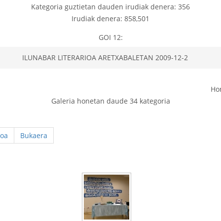
Kategoria guztietan dauden irudiak denera: 356
Irudiak denera: 858,501
GOI 12:
ILUNABAR LITERARIOA ARETXABALETAN 2009-12-2
Ho
Galeria honetan daude 34 kategoria
oa
Bukaera