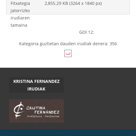
Fitxategia
2,855.29 KB (3264 x 1840 px)
jatorrizko
irudiaren
tamaina
GOI 12:
Kategoria guztietan dauden irudiak denera: 356
KRISTINA FERNANDEZ
IRUDIAK