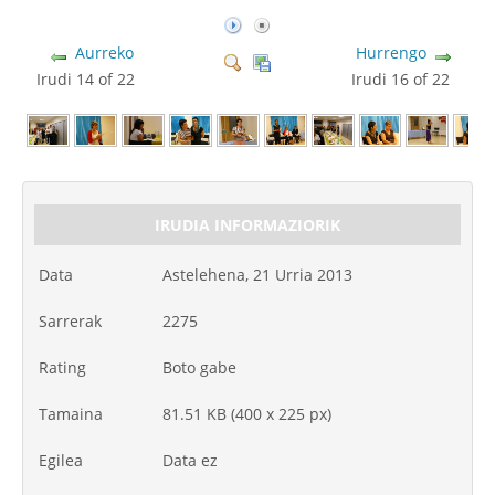
Aurreko
Hurrengo
Irudi 14 of 22
Irudi 16 of 22
IRUDIA INFORMAZIORIK
Data
Astelehena, 21 Urria 2013
Sarrerak
2275
Rating
Boto gabe
Tamaina
81.51 KB (400 x 225 px)
Egilea
Data ez