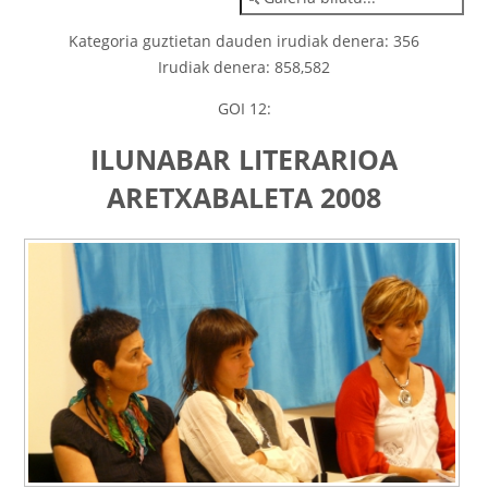
Kategoria guztietan dauden irudiak denera: 356
Irudiak denera: 858,582
GOI 12:
ILUNABAR LITERARIOA
ARETXABALETA 2008