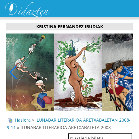
KRISTINA FERNANDEZ IRUDIAK
Hasiera
»
ILUNABAR LITERARIOA ARETXABALETAN 2008-
9-11
» ILUNABAR LITERARIOA ARETXABALETA 2008