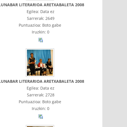
LUNABAR LITERARIOA ARETXABALETA 2008
Egilea: Data ez
Sarrerak: 2649
Puntuazioa: Boto gabe
Iruzkin: 0
LUNABAR LITERARIOA ARETXABALETA 2008
Egilea: Data ez
Sarrerak: 2728
Puntuazioa: Boto gabe
Iruzkin: 0