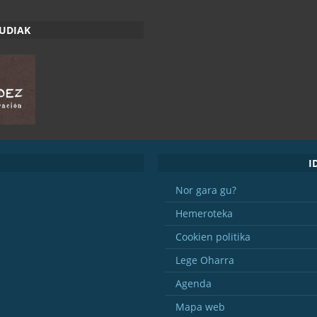
RUDIAK
I
Nor gara gu?
Hemeroteka
Cookien politika
Lege Oharra
Agenda
Mapa web