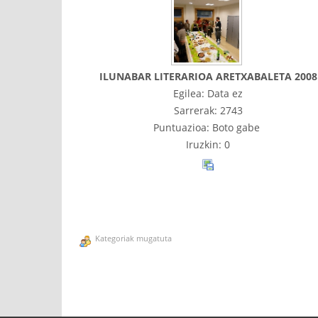
ILUNABAR LITERARIOA ARETXABALETA 2008
Egilea: Data ez
Sarrerak: 2743
Puntuazioa: Boto gabe
Iruzkin: 0
Kategoriak mugatuta