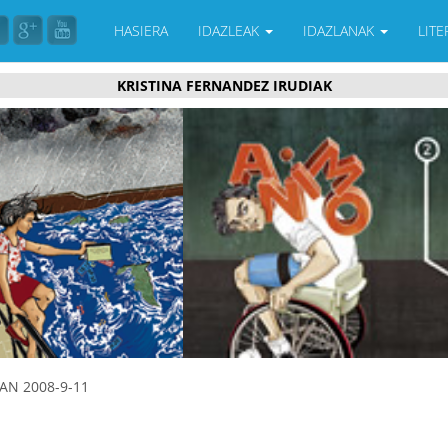
HASIERA
IDAZLEAK
IDAZLANAK
LIT
KRISTINA FERNANDEZ IRUDIAK
AN 2008-9-11