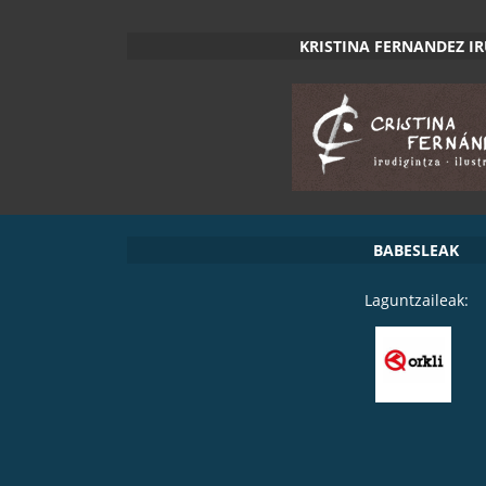
KRISTINA FERNANDEZ I
BABESLEAK
Laguntzaileak: