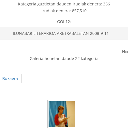
Kategoria guztietan dauden irudiak denera: 356
Irudiak denera: 857,510
GOI 12:
ILUNABAR LITERARIOA ARETXABALETAN 2008-9-11
Ho
Galeria honetan daude 22 kategoria
Bukaera