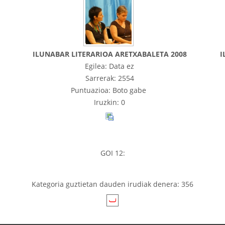
ILUNABAR LITERARIOA ARETXABALETA 2008
I
Egilea: Data ez
Sarrerak: 2554
Puntuazioa: Boto gabe
Iruzkin: 0
GOI 12:
Kategoria guztietan dauden irudiak denera: 356