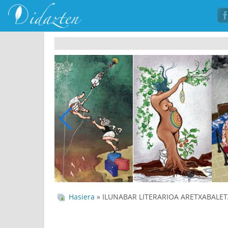
Hasiera
» ILUNABAR LITERARIOA ARETXABALET