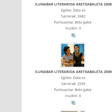
ILUNABAR LITERARIOA ARETXABALETA 2008
Egilea: Data ez
Sarrerak: 2682
Puntuazioa: Boto gabe
Iruzkin: 0
ILUNABAR LITERARIOA ARETXABALETA 2008
Egilea: Data ez
Sarrerak: 2595
Puntuazioa: Boto gabe
Iruzkin: 0