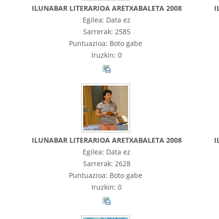
ILUNABAR LITERARIOA ARETXABALETA 2008
I
Egilea: Data ez
Sarrerak: 2585
Puntuazioa: Boto gabe
Iruzkin: 0
ILUNABAR LITERARIOA ARETXABALETA 2008
I
Egilea: Data ez
Sarrerak: 2628
Puntuazioa: Boto gabe
Iruzkin: 0