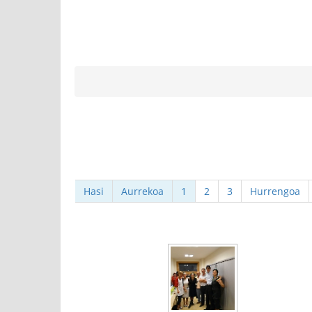
Hasi
Aurrekoa
1
2
3
Hurrengoa