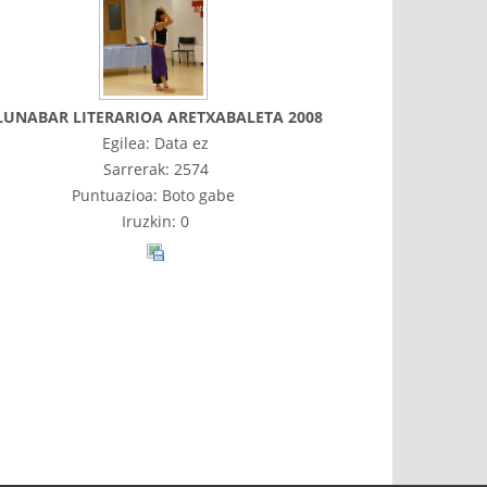
LUNABAR LITERARIOA ARETXABALETA 2008
Egilea: Data ez
Sarrerak: 2574
Puntuazioa: Boto gabe
Iruzkin: 0