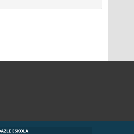
DAZLE ESKOLA