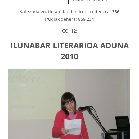
Kategoria guztietan dauden irudiak denera: 356
Irudiak denera: 859,234
GOI 12:
ILUNABAR LITERARIOA ADUNA
2010