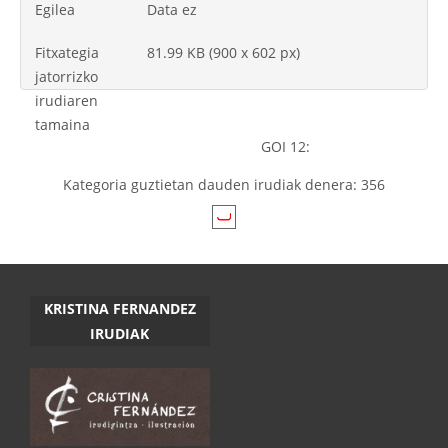
Egilea
Data ez
Fitxategia
81.99 KB (900 x 602 px)
jatorrizko
irudiaren
tamaina
GOI 12:
Kategoria guztietan dauden irudiak denera: 356
KRISTINA FERNANDEZ
IRUDIAK