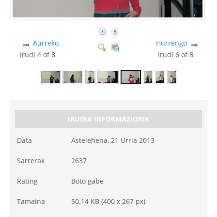
Aurreko
Hurrengo
Irudi 4 of 8
Irudi 6 of 8
IRUDIA INFORMAZIORIK
Data
Astelehena, 21 Urria 2013
Sarrerak
2637
Rating
Boto gabe
Tamaina
50.14 KB (400 x 267 px)