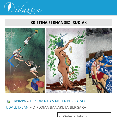
KRISTINA FERNANDEZ IRUDIAK
Hasiera
»
DIPLOMA BANAKETA BERGARAKO
UDALETXEAN
» DIPLOMA BANAKETA BERGARA