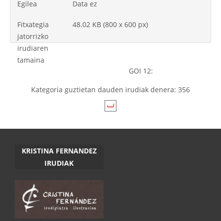
Egilea
Data ez
Fitxategia
48.02 KB (800 x 600 px)
jatorrizko
irudiaren
tamaina
GOI 12:
Kategoria guztietan dauden irudiak denera: 356
KRISTINA FERNANDEZ
IRUDIAK