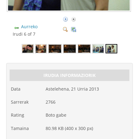
Aurreko
Irudi 6 of 7
IRUDIA INFORMAZIORIK
Data
Astelehena, 21 Urria 2013
Sarrerak
2766
Rating
Boto gabe
Tamaina
80.98 KB (400 x 300 px)