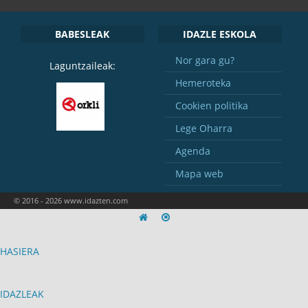
BABESLEAK
IDAZLE ESKOLA
Nor gara gu?
Laguntzaileak:
Hemeroteka
Cookien politika
Lege Oharra
Agenda
Mapa web
© 2016 - 2026 www.idazten.com
HASIERA
IDAZLEAK