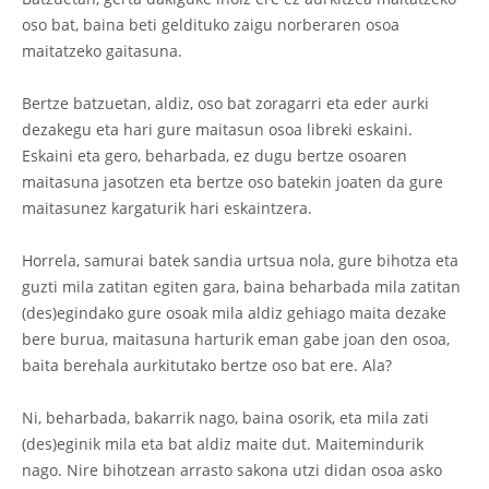
oso bat, baina beti geldituko zaigu norberaren osoa
maitatzeko gaitasuna.
Bertze batzuetan, aldiz, oso bat zoragarri eta eder aurki
dezakegu eta hari gure maitasun osoa libreki eskaini.
Eskaini eta gero, beharbada, ez dugu bertze osoaren
maitasuna jasotzen eta bertze oso batekin joaten da gure
maitasunez kargaturik hari eskaintzera.
Horrela, samurai batek sandia urtsua nola, gure bihotza eta
guzti mila zatitan egiten gara, baina beharbada mila zatitan
(des)egindako gure osoak mila aldiz gehiago maita dezake
bere burua, maitasuna harturik eman gabe joan den osoa,
baita berehala aurkitutako bertze oso bat ere. Ala?
Ni, beharbada, bakarrik nago, baina osorik, eta mila zati
(des)eginik mila eta bat aldiz maite dut. Maitemindurik
nago. Nire bihotzean arrasto sakona utzi didan osoa asko