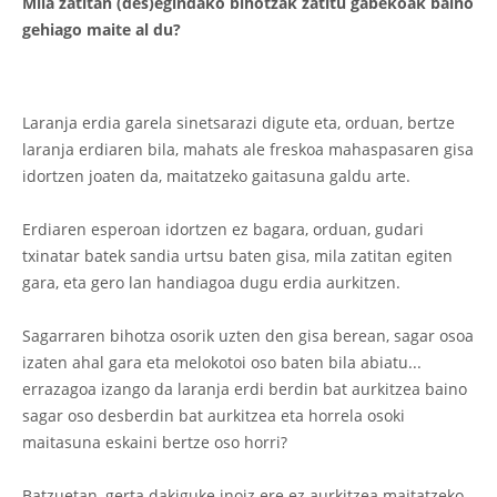
Mila zatitan (des)egindako bihotzak zatitu gabekoak baino
gehiago maite al du?
Laranja erdia garela sinetsarazi digute eta, orduan, bertze
laranja erdiaren bila, mahats ale freskoa mahaspasaren gisa
idortzen joaten da, maitatzeko gaitasuna galdu arte.
Erdiaren esperoan idortzen ez bagara, orduan, gudari
txinatar batek sandia urtsu baten gisa, mila zatitan egiten
gara, eta gero lan handiagoa dugu erdia aurkitzen.
Sagarraren bihotza osorik uzten den gisa berean, sagar osoa
izaten ahal gara eta melokotoi oso baten bila abiatu...
errazagoa izango da laranja erdi berdin bat aurkitzea baino
sagar oso desberdin bat aurkitzea eta horrela osoki
maitasuna eskaini bertze oso horri?
Batzuetan, gerta dakiguke inoiz ere ez aurkitzea maitatzeko