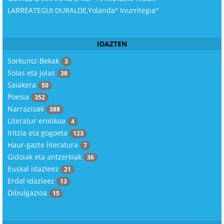
LARREATEGUI DURALDE,Yolanda" Inurritegia"
IDAZTEN
Sorkuntz-Bekak
3
Solas eta jolas
38
Saiakera
50
Poesia
352
Narrazioak
388
Literatur erotikoa
4
Iritzia eta gogoeta
123
Haur-gazte literatura
7
Gidoiak eta antzerkiak
36
Euskal idazleez
21
Erdal idazleez
13
Dibulgazioa
15
© Free
Joomla! 3 Modules
- by
VinaGecko.com