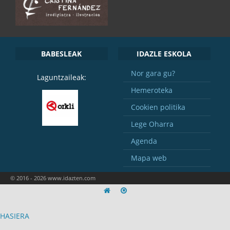
BABESLEAK
IDAZLE ESKOLA
Nor gara gu?
Laguntzaileak:
Hemeroteka
Cookien politika
Lege Oharra
Agenda
Mapa web
© 2016 - 2026 www.idazten.com
HASIERA