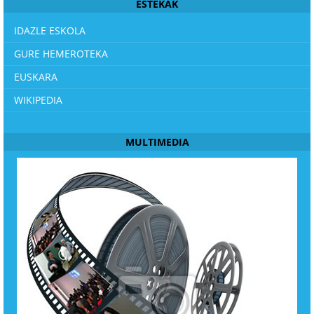
ESTEKAK
IDAZLE ESKOLA
GURE HEMEROTEKA
EUSKARA
WIKIPEDIA
MULTIMEDIA