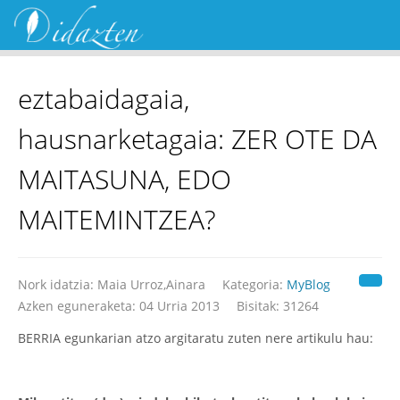
eztabaidagaia,
hausnarketagaia: ZER OTE DA
MAITASUNA, EDO
MAITEMINTZEA?
Nork idatzia:
Maia Urroz,Ainara
Kategoria:
MyBlog
Azken eguneraketa: 04 Urria 2013
Bisitak: 31264
BERRIA egunkarian atzo argitaratu zuten nere artikulu hau: