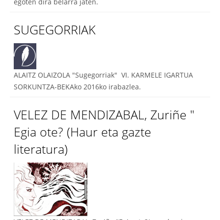
egoten dira belarra jaten.
SUGEGORRIAK
ALAITZ OLAIZOLA "Sugegorriak" VI. KARMELE IGARTUA
SORKUNTZA-BEKAko 2016ko irabazlea.
VELEZ DE MENDIZABAL, Zuriñe "
Egia ote? (Haur eta gazte
literatura)