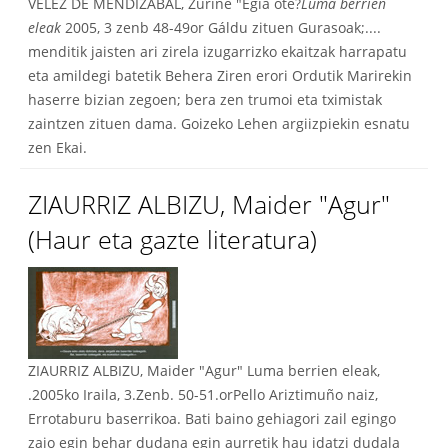
VELEZ DE MENDIZABAL, Zuriñe "Egia ote?
Luma berrien
eleak
2005, 3 zenb 48-49or Gáldu zituen Gurasoak;....
menditik jaisten ari zirela izugarrizko ekaitzak harrapatu
eta amildegi batetik Behera Ziren erori Ordutik Marirekin
haserre bizian zegoen; bera zen trumoi eta tximistak
zaintzen zituen dama. Goizeko Lehen argiizpiekin esnatu
zen Ekai.
ZIAURRIZ ALBIZU, Maider "Agur"
(Haur eta gazte literatura)
ZIAURRIZ ALBIZU, Maider "Agur" Luma berrien eleak,
.2005ko Iraila, 3.Zenb. 50-51.orPello Ariztimuño naiz,
Errotaburu baserrikoa. Bati baino gehiagori zail egingo
zaio egin behar dudana egin aurretik hau idatzi dudala