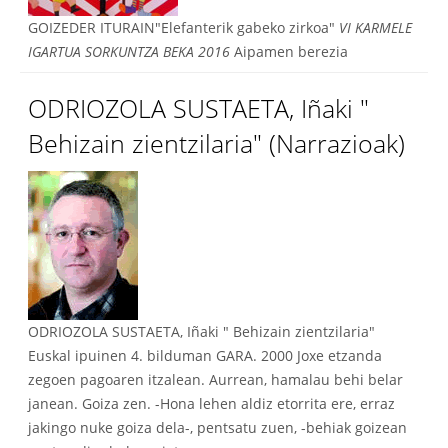
GOIZEDER ITURAIN"Elefanterik gabeko zirkoa"
VI KARMELE
IGARTUA SORKUNTZA BEKA 2016
Aipamen berezia
ODRIOZOLA SUSTAETA, Iñaki "
Behizain zientzilaria" (Narrazioak)
ODRIOZOLA SUSTAETA, Iñaki " Behizain zientzilaria"
Euskal ipuinen 4. bilduman GARA. 2000 Joxe etzanda
zegoen pagoaren itzalean. Aurrean, hamalau behi belar
janean. Goiza zen. -Hona lehen aldiz etorrita ere, erraz
jakingo nuke goiza dela-, pentsatu zuen, -behiak goizean