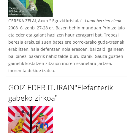
GEREKA ZELAI, Axun " Eguzki kristala"
Luma berrien eleak
2008 6. zenb, 27-28 or. Bazen behin munduan Printze jaio
eta eder eta galant hazi zen haur zoragarri bat. Trebezi
berezia erakutsi zuen batez ere borrokarako guda-tresnak
erabiltzen, hala defentsan nola erasoan, bai zaldi gainean
bai oinez, bakarrik nahiz talde-buru izanik. Gauza guztien
gainetik kostatzen zitzaion inoren esanetara jartzea,
inoren taldekide izatea.
GOIZ EDER ITURAIN"Elefanterik
gabeko zirkoa"