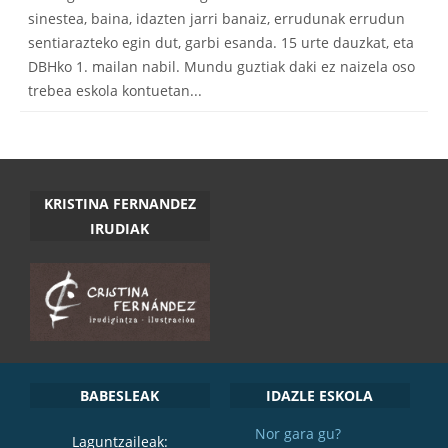
sinestea, baina, idazten jarri banaiz, errudunak errudun
sentiarazteko egin dut, garbi esanda. 15 urte dauzkat, eta
DBHko 1. mailan nabil. Mundu guztiak daki ez naizela oso
trebea eskola kontuetan...
KRISTINA FERNANDEZ
IRUDIAK
BABESLEAK
IDAZLE ESKOLA
Nor gara gu?
Laguntzaileak: