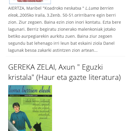
AIERTZA, Maribel "Koadroko neskatxa "
L.Luma berrien
eleak,
.2005ko Iraila, 3.Zenb. 50-51.orIrribarre egin berri
zion. Ziur zegoen. Baina ezin zion inori kontatu. Ezta bere
lagunari. Berriz begiratu zionerako malenkoniak jotako
betiko aurpegiarekin aurkitu zuen. Baina ziur zegoen
segundu bat lehenago irri leun bat eskaini ziola Danel
lagunak besoa zakarki astintzen zion artean...
GEREKA ZELAI, Axun " Eguzki
kristala" (Haur eta gazte literatura)