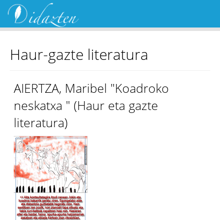
Haur-gazte literatura
AIERTZA, Maribel "Koadroko
neskatxa " (Haur eta gazte
literatura)