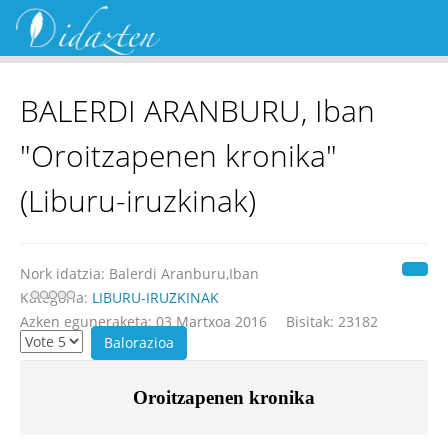
BALERDI ARANBURU, Iban
"Oroitzapenen kronika"
(Liburu-iruzkinak)
Nork idatzia:
Balerdi Aranburu,Iban
Kategoria:
LIBURU-IRUZKINAK
Azken eguneraketa: 03 Martxoa 2016
Bisitak: 23182
Oroitzapenen kronika