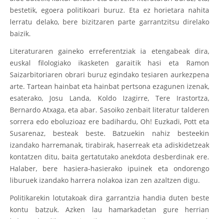
bestetik, egoera politikoari buruz. Eta ez horietara nahita
lerratu delako, bere bizitzaren parte garrantzitsu direlako
baizik.
Literaturaren gaineko erreferentziak ia etengabeak dira,
euskal filologiako ikasketen garaitik hasi eta Ramon
Saizarbitoriaren obrari buruz egindako tesiaren aurkezpena
arte. Tartean hainbat eta hainbat pertsona ezagunen izenak,
esaterako, Josu Landa, Koldo Izagirre, Tere Irastortza,
Bernardo Atxaga, eta abar. Sasoiko zenbait literatur talderen
sorrera edo eboluzioaz ere badihardu, Oh! Euzkadi, Pott eta
Susarenaz, besteak beste. Batzuekin nahiz besteekin
izandako harremanak, tirabirak, haserreak eta adiskidetzeak
kontatzen ditu, baita gertatutako anekdota desberdinak ere.
Halaber, bere hasiera-hasierako ipuinek eta ondorengo
liburuek izandako harrera nolakoa izan zen azaltzen digu.
Politikarekin lotutakoak dira garrantzia handia duten beste
kontu batzuk. Azken lau hamarkadetan gure herrian