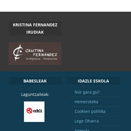
KRISTINA FERNANDEZ
IRUDIAK
BABESLEAK
IDAZLE ESKOLA
Nor gara gu?
Laguntzaileak:
Hemeroteka
Cookien politika
Lege Oharra
Agenda