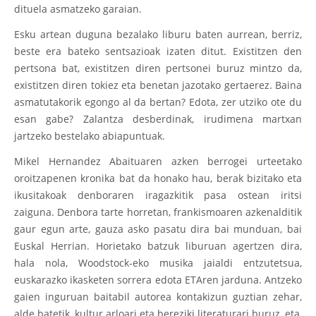
dituela asmatzeko garaian.
Esku artean duguna bezalako liburu baten aurrean, berriz,
beste era bateko sentsazioak izaten ditut. Existitzen den
pertsona bat, existitzen diren pertsonei buruz mintzo da,
existitzen diren tokiez eta benetan jazotako gertaerez. Baina
asmatutakorik egongo al da bertan? Edota, zer utziko ote du
esan gabe? Zalantza desberdinak, irudimena martxan
jartzeko bestelako abiapuntuak.
Mikel Hernandez Abaituaren azken berrogei urteetako
oroitzapenen kronika bat da honako hau, berak bizitako eta
ikusitakoak denboraren iragazkitik pasa ostean iritsi
zaiguna. Denbora tarte horretan, frankismoaren azkenalditik
gaur egun arte, gauza asko pasatu dira bai munduan, bai
Euskal Herrian. Horietako batzuk liburuan agertzen dira,
hala nola, Woodstock-eko musika jaialdi entzutetsua,
euskarazko ikasketen sorrera edota ETAren jarduna. Antzeko
gaien inguruan baitabil autorea kontakizun guztian zehar,
alde batetik, kultur arloari eta bereziki literaturari buruz, eta,