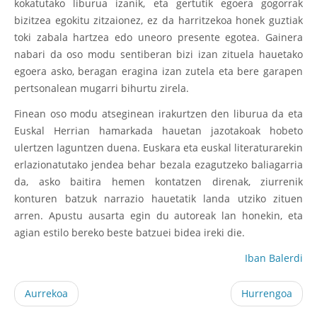
kokatutako liburua izanik, eta gertutik egoera gogorrak
bizitzea egokitu zitzaionez, ez da harritzekoa honek guztiak
toki zabala hartzea edo uneoro presente egotea. Gainera
nabari da oso modu sentiberan bizi izan zituela hauetako
egoera asko, beragan eragina izan zutela eta bere garapen
pertsonalean mugarri bihurtu zirela.
Finean oso modu atseginean irakurtzen den liburua da eta
Euskal Herrian hamarkada hauetan jazotakoak hobeto
ulertzen laguntzen duena. Euskara eta euskal literaturarekin
erlazionatutako jendea behar bezala ezagutzeko baliagarria
da, asko baitira hemen kontatzen direnak, ziurrenik
konturen batzuk narrazio hauetatik landa utziko zituen
arren. Apustu ausarta egin du autoreak lan honekin, eta
agian estilo bereko beste batzuei bidea ireki die.
Iban Balerdi
Aurrekoa
Hurrengoa