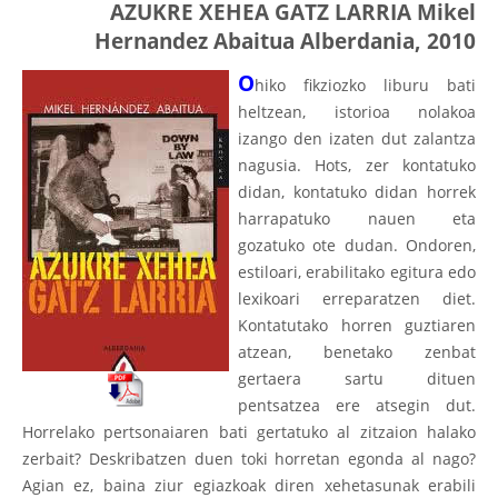
AZUKRE XEHEA GATZ LARRIA Mikel
Hernandez Abaitua Alberdania, 2010
O
hiko fikziozko liburu bati
heltzean, istorioa nolakoa
izango den izaten dut zalantza
nagusia. Hots, zer kontatuko
didan, kontatuko didan horrek
harrapatuko nauen eta
gozatuko ote dudan. Ondoren,
estiloari, erabilitako egitura edo
lexikoari erreparatzen diet.
Kontatutako horren guztiaren
atzean, benetako zenbat
gertaera sartu dituen
pentsatzea ere atsegin dut.
Horrelako pertsonaiaren bati gertatuko al zitzaion halako
zerbait? Deskribatzen duen toki horretan egonda al nago?
Agian ez, baina ziur egiazkoak diren xehetasunak erabili