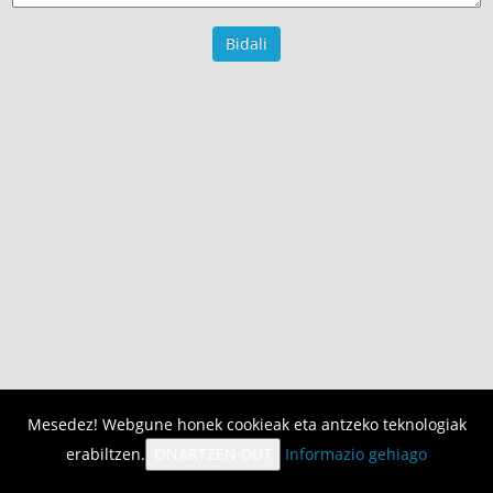
Mesedez! Webgune honek cookieak eta antzeko teknologiak
erabiltzen.
ONARTZEN DUT
Informazio gehiago