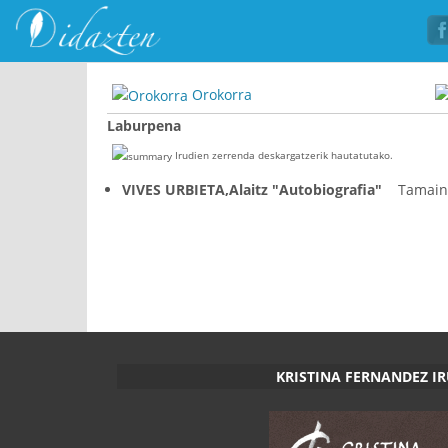
Orokorra
Laburpena
Irudien zerrenda deskargatzerik hautatutako.
VIVES URBIETA,Alaitz "Autobiografia"
Tamain
KRISTINA FERNANDEZ I