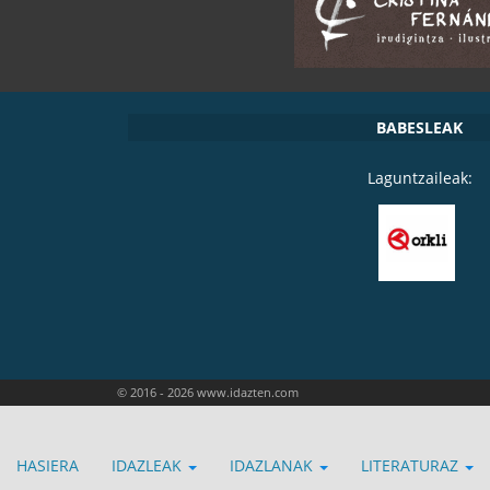
BABESLEAK
Laguntzaileak:
© 2016 - 2026 www.idazten.com
HASIERA
IDAZLEAK
IDAZLANAK
LITERATURAZ