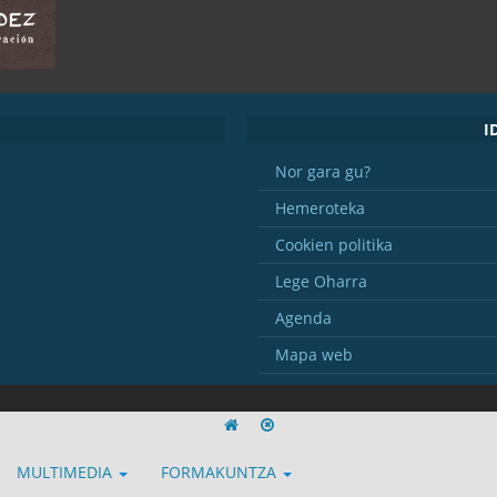
I
Nor gara gu?
Hemeroteka
Cookien politika
Lege Oharra
Agenda
Mapa web
MULTIMEDIA
FORMAKUNTZA