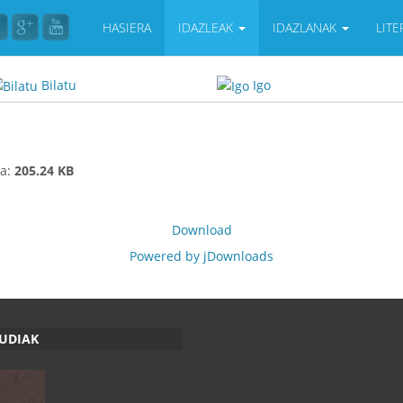
HASIERA
IDAZLEAK
IDAZLANAK
LIT
Bilatu
Igo
a:
205.24 KB
Download
Powered by jDownloads
RUDIAK