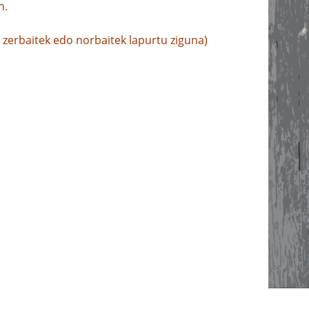
n.
zerbaitek edo norbaitek lapurtu ziguna)