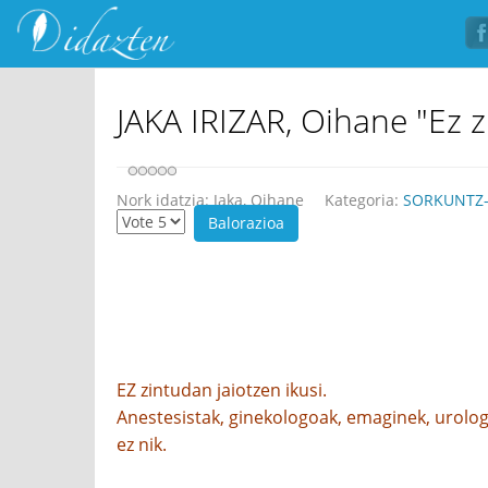
JAKA IRIZAR, Oihane "Ez z
Nork idatzia:
Jaka, Oihane
Kategoria:
SORKUNTZ-
EZ zintudan jaiotzen ikusi.
Anestesistak, ginekologoak, emaginek, urolog
ez nik.