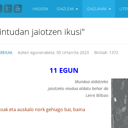
HASIERA
IDAZLEAK
IDAZLANAK
LIT
intudan jaiotzen ikusi"
BEKAk
Azken eguneraketa: 05 Urtarrila 2023
Bisitak: 1372
11 EGUN
Mundua aldatzeko
jaiotzeko modua aldatu behar da
Leire Bilbao
oak eta auskalo nork gehiago bai, baina