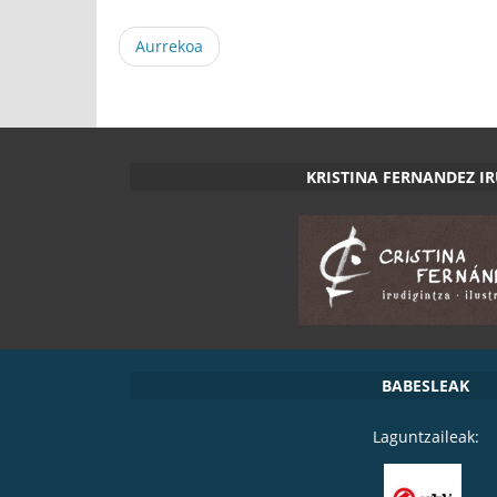
Aurrekoa
KRISTINA FERNANDEZ I
BABESLEAK
Laguntzaileak: