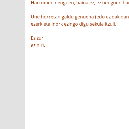
Han omen nengoen, baina ez, ez nengoen ha
Une horretan galdu genuena (edo ez dakidan 
ezerk eta inork ezingo digu sekula itzuli.
Ez zuri
ez niri.