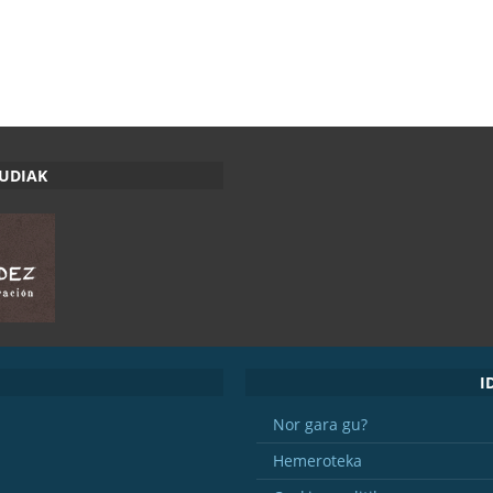
RUDIAK
I
Nor gara gu?
Hemeroteka