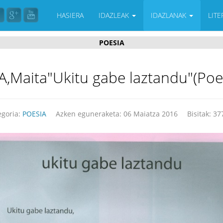
HASIERA
IDAZLEAK
IDAZLANAK
LIT
POESIA
Maita"Ukitu gabe laztandu"(Poe
egoria:
POESIA
Azken eguneraketa: 06 Maiatza 2016
Bisitak: 37