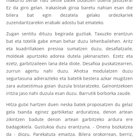
makurtu behar naiz beste batek botatzen duena jasotzera!
Ez da giro gelan. Irakasleak giroa baretu nahian esan die
bilera bat egin dezatela gelako ordezkariek
zuzendaritzarekin erabaki adostu bat emateko.
Zugan sentitu dituzu begirada guztiak. Taxuzko erantzun
bat eta totelik gabe eman behar duzu lehenbailehen. Aritz
eta kuadrillakoen presioa sumatzen duzu, desafiatzaile,
moldeak apurtzeko adorea dutela jakinarazten. Ezetz eta
ezetz, garbitzaileen lana dela diote. Desafioa puskatzearren,
zurrun agertu nahi duzu. Ahotsa modulatzen duzu
segurtasuna adierazteko eta batetik bestera azkar mugitzen
zara autoestimua goian duzula bistaratzeko. Gainontzekoen
iritzia jaso nahi duzula esan duzu. Barrutik borborka zaude.
Hitza gutxi hartzen duen neska batek proposatzen du gelaz
gela txanda eginez garbiketaz arduratzea, denon artean
zikintzen badute denon artean garbitzeko ardura ere
badagokiela. Gustukoa duzu erantzuna. - Onena bozkatzea
da - diozu. Parekatuta emaitza. Bilera orokorrean, berriz,