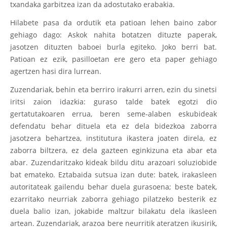
txandaka garbitzea izan da adostutako erabakia.
Hilabete pasa da ordutik eta patioan lehen baino zabor
gehiago dago: Askok nahita botatzen dituzte paperak,
jasotzen dituzten baboei burla egiteko. Joko berri bat.
Patioan ez ezik, pasilloetan ere gero eta paper gehiago
agertzen hasi dira lurrean.
Zuzendariak, behin eta berriro irakurri arren, ezin du sinetsi
iritsi zaion idazkia: guraso talde batek egotzi dio
gertatutakoaren errua, beren seme-alaben eskubideak
defendatu behar dituela eta ez dela bidezkoa zaborra
jasotzera behartzea, institutura ikastera joaten direla, ez
zaborra biltzera, ez dela gazteen eginkizuna eta abar eta
abar. Zuzendaritzako kideak bildu ditu arazoari soluziobide
bat emateko. Eztabaida sutsua izan dute: batek, irakasleen
autoritateak gailendu behar duela gurasoena; beste batek,
ezarritako neurriak zaborra gehiago pilatzeko besterik ez
duela balio izan, jokabide maltzur bilakatu dela ikasleen
artean. Zuzendariak, arazoa bere neurritik ateratzen ikusirik,