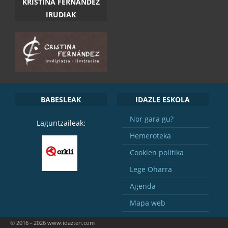
KRISTINA FERNANDEZ
IRUDIAK
BABESLEAK
IDAZLE ESKOLA
Nor gara gu?
Laguntzaileak:
Hemeroteka
Cookien politika
Lege Oharra
Agenda
Mapa web
© 2016 - 2026 www.idazten.com