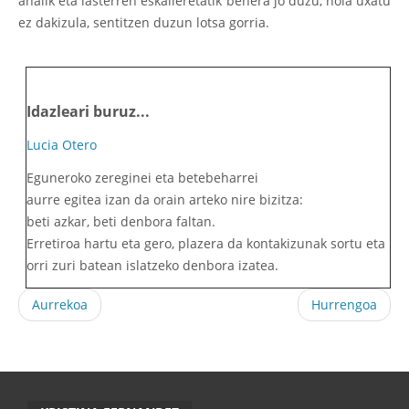
ahalik eta lasterren eskaileretatik behera jo duzu, nola uxatu
ez dakizula, sentitzen duzun lotsa gorria.
Idazleari buruz...
Lucia Otero
Eguneroko zereginei eta betebeharrei
aurre egitea izan da orain arteko nire bizitza:
beti azkar, beti denbora faltan.
Erretiroa hartu eta gero, plazera da kontakizunak sortu eta
orri zuri batean islatzeko denbora izatea.
Aurrekoa
Hurrengoa