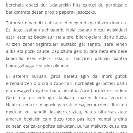
berehala ebatzi du: Udalarekin hitz egingo du garbitzaile
bat kontrata dezan propio paperak jasotzeko.
Tutoreak eman dizu abisua: eten egin da garbitzeko kontua.
Ez dago azalpen gehiagorik. Nola esango diezu gelakideei
ezer, ezer ez badakizu? Hala ere, bilera-gelara deitu duzu.
Aritzen zehar-begiratuari eusteko gai sentitu zara lehen
aldiz eta pozik zaude. Zapuztuta gelditu dira bera eta bere
kuadrilla, ezen ederki asko ari baitziren patioan txantxa
baino gehiago zen joko zikinean.
Bi asteren buruan, giroa baretu egin da; inork gutxik
erreparatzen dio orain zaborrari; norbaitek garbitzen baitu
eta desagertu egiten baita bistatik. Zure burutik ez, ordea.
Gero eta presenteago daukazu zoazen lekura zoazela.
Nahiko zenuke magoek gauzak desagerrarazten dituzten
moduan zu handik desagerraraztea, hauts bihurraraztea:
amaren begiekin egin duzu topo pasilloan mantal urdina
soinean eta zakar-poltsa eskuetan. Burua makurtu duzu eta