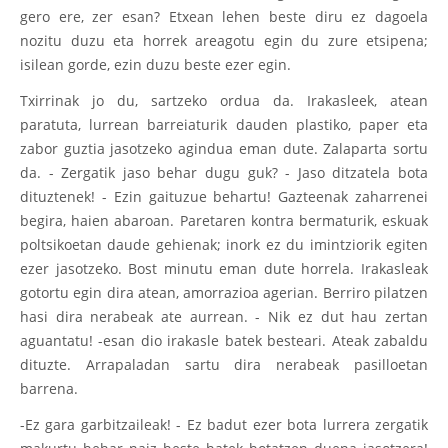
gero ere, zer esan? Etxean lehen beste diru ez dagoela
nozitu duzu eta horrek areagotu egin du zure etsipena;
isilean gorde, ezin duzu beste ezer egin.
Txirrinak jo du, sartzeko ordua da. Irakasleek, atean
paratuta, lurrean barreiaturik dauden plastiko, paper eta
zabor guztia jasotzeko agindua eman dute. Zalaparta sortu
da. - Zergatik jaso behar dugu guk? - Jaso ditzatela bota
dituztenek! - Ezin gaituzue behartu! Gazteenak zaharrenei
begira, haien abaroan. Paretaren kontra bermaturik, eskuak
poltsikoetan daude gehienak; inork ez du imintziorik egiten
ezer jasotzeko. Bost minutu eman dute horrela. Irakasleak
gotortu egin dira atean, amorrazioa agerian. Berriro pilatzen
hasi dira nerabeak ate aurrean. - Nik ez dut hau zertan
aguantatu! -esan dio irakasle batek besteari. Ateak zabaldu
dituzte. Arrapaladan sartu dira nerabeak pasilloetan
barrena.
-Ez gara garbitzaileak! - Ez badut ezer bota lurrera zergatik