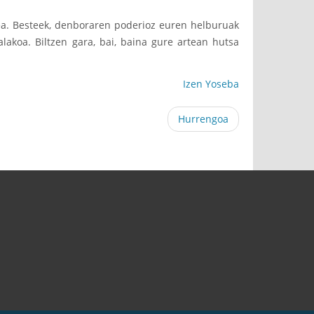
zea. Besteek, denboraren poderioz euren helburuak
lakoa. Biltzen gara, bai, baina gure artean hutsa
Izen Yoseba
Hurrengoa