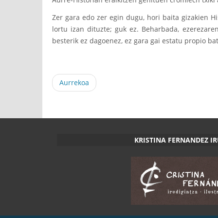
Zer gara edo zer egin dugu, hori baita gizakien 
lortu izan dituzte; guk ez. Beharbada, ezerezare
besterik ez dagoenez, ez gara gai estatu propio bat
Aurrekoa
KRISTINA FERNANDEZ I