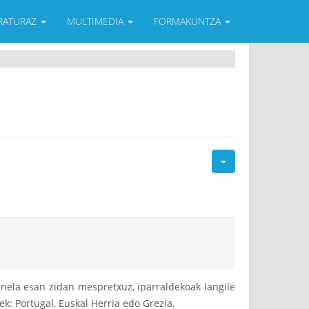
ERATURAZ
MULTIMEDIA
FORMAKUNTZA
inela esan zidan mespretxuz, iparraldekoak langile
ek: Portugal, Euskal Herria edo Grezia.