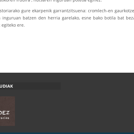
Historiarako gure ekarpenik garrantzitsuena: cromlech-en gaurkot
n inguruan batzen den herria garelako, esne bako botila bat beza
 egiteko ere.
RUDIAK