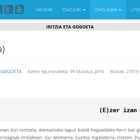
HASIERA
IDAZLEAK
IDAZLANAK
LIT
IRITZIA ETA GOGOETA
a)
A GOGOETA
Azken eguneraketa: 09 Maiatza 2016
Bisitak: 27816
(E)zer izan
oan bizi nintzela, Alemaniako lagun batek hegoaldeko herri bat g
erioagoak zirelakoan. Gu: Alemania, Suedia, Ingalaterra, ziostan. Zu