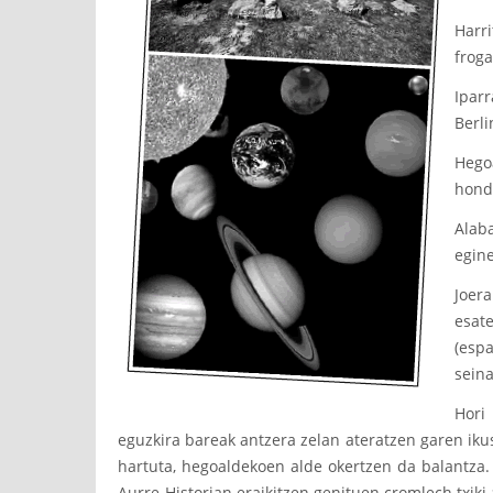
Harri
frog
Ipar
Berli
Hegoa
honda
Alaba
egine
Joer
esat
(espa
seina
Hori 
eguzkira bareak antzera zelan ateratzen garen ikus
hartuta, hegoaldekoen alde okertzen da balantza. 
Aurre-Historian eraikitzen genituen cromlech txiki