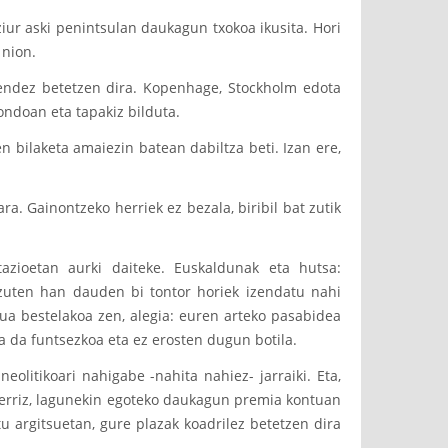
ziur aski penintsulan daukagun txokoa ikusita. Hori
 nion.
 jendez betetzen dira. Kopenhage, Stockholm edota
ondoan eta tapakiz bilduta.
n bilaketa amaiezin batean dabiltza beti. Izan ere,
ra. Gainontzeko herriek ez bezala, biribil bat zutik
azioetan aurki daiteke. Euskaldunak eta hutsa:
 zuten han dauden bi tontor horiek izendatu nahi
rua bestelakoa zen, alegia: euren arteko pasabidea
ea da funtsezkoa eta ez erosten dugun botila.
eolitikoari nahigabe -nahita nahiez- jarraiki. Eta,
. Berriz, lagunekin egoteko daukagun premia kontuan
u argitsuetan, gure plazak koadrilez betetzen dira