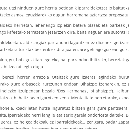
tuta utzi ninduen gure herria betidanik iparraldekotzat jo baitut -
atzeko asmoz, eguzkiarekiko dugun harremana aztertzea proposatu
raldeko herrietan, lehenengo izpiekin batera plazak eta parkeak
ngo kafeetako terrazetan jesartzen dira, baita neguan ere sutontzi 
ldekoetan, aldiz, argiak parrandari laguntzen ez dioenez, gerizare
rtzetara turistak besterik ez dira joaten, are gehiago goizean goiz.
ina, gu, bai eguzkitan egoteko, bai parrandan ibiltzeko, bereziak ga
z biltzea atsegin dugu.
a berezi horren arrazoia Oteitzak gure izaeraz egindako burut
erako, gure arbasoek Irurtzunen ondoan Bihaizpe izenarekin, ez
inolezko itzulpenean bezala, 'Dos Hermanas', 'bi ahaizpe'). Helbu
latzea, bi haitz pean igarotzen zena. Mentalitate horretarako, esn
honela, koadriletan hutsa inguratuz biltzen gara gure pentsaera n
ita, iparraldeko herri langile eta serio garela ondoriozta daiteke
Beraz, ez helgoaldekoak, ez iparraldekoak... zer gara, bada? Zapat
 askoren irudira , hutsaren inguruan poteoa eginez.