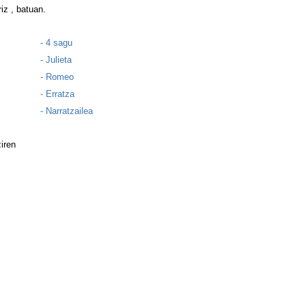
iz , batuan.
- 4 sagu
- Julieta
- Romeo
- Erratza
- Narratzailea
iren