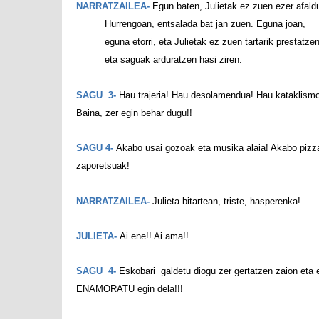
NARRATZAILEA-
Egun baten, Julietak ez zuen ezer afald
Hurrengoan, entsalada bat jan zuen. Eguna joan,
eguna etorri, eta Julietak ez zuen tartarik prestatze
eta saguak arduratzen hasi ziren.
SAGU 3-
Hau trajeria! Hau desolamendua! Hau kataklism
Baina, zer egin behar dugu!!
SAGU 4-
Akabo usai gozoak eta musika alaia! Akabo pizz
zaporetsuak!
NARRATZAILEA-
Julieta bitartean, triste, hasperenka!
JULIETA-
Ai ene!! Ai ama!!
SAGU 4-
Eskobari galdetu diogu zer gertatzen zaion eta 
ENAMORATU egin dela!!!