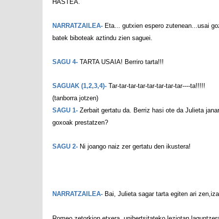
HASTEA.
NARRATZAILEA-
Eta... gutxien espero zutenean...usai g
batek biboteak aztindu zien saguei.
SAGU 4-
TARTA USAIA! Berriro tarta!!!
SAGUAK (1,2,3,4)-
Tar-tar-tar-tar-tar-tar-tar-tar----ta!!!!!
(tanborra jotzen)
SAGU 1-
Zerbait gertatu da. Berriz hasi ote da Julieta janar
goxoak prestatzen?
SAGU 2-
Ni joango naiz zer gertatu den ikustera!
NARRATZAILEA-
Bai, Julieta sagar tarta egiten ari zen,iz
Romeo zetorkion etxera, unibertsitateko leziotan
laguntzer