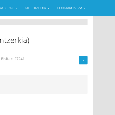
ERATURAZ
MULTIMEDIA
FORMAKUNTZA
tzerkia)
Bisitak: 27241