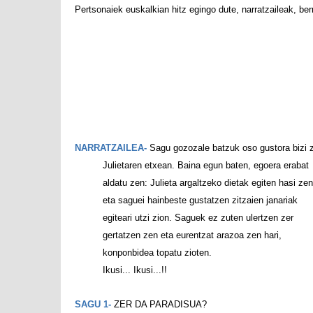
Pertsonaiek euskalkian hitz egingo dute, narratzaileak, berr
NARRATZAILEA-
Sagu gozozale batzuk oso gustora bizi z
Julietaren etxean. Baina egun baten, egoera erabat
aldatu zen: Julieta argaltzeko dietak egiten hasi zen
eta saguei hainbeste gustatzen zitzaien janariak
egiteari utzi zion. Saguek ez zuten ulertzen zer
gertatzen zen eta eurentzat arazoa zen hari,
konponbidea topatu zioten.
Ikusi... Ikusi...!!
SAGU 1-
ZER DA PARADISUA?