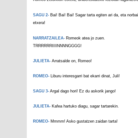
SAGU 2-
Bai! Bai! Bai! Sagar tarta egiten ari da, eta norbai
etxera!
NARRATZAILEA-
Romeok atea jo zuen.
TRRRRRRIIIINNNNGGGG!
JULIETA-
Arratsalde on, Romeo!
ROMEO-
Liburu interesgarri bat ekarri dinat, Juli!
SAGU 3-
Argal dago hori! Ez du askorik jango!
JULIETA-
Kafea hartuko diagu, sagar tartarekin.
ROMEO-
Mmmm! Asko gustatzen zaidan tarta!