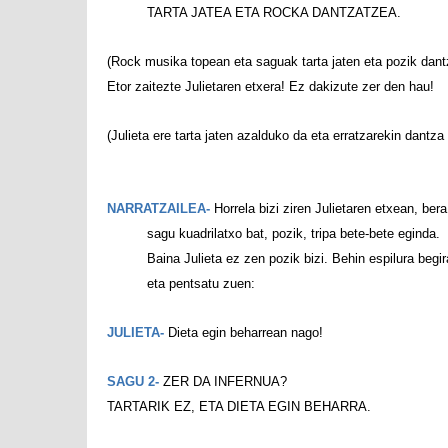
TARTA JATEA ETA ROCKA DANTZATZEA.
(Rock musika topean eta saguak tarta jaten eta pozik dant
Etor zaitezte Julietaren etxera! Ez dakizute zer den hau!
(Julieta ere tarta jaten azalduko da eta erratzarekin dantza
NARRATZAILEA-
Horrela bizi ziren Julietaren etxean, bera
sagu kuadrilatxo bat, pozik, tripa bete-bete eginda.
Baina Julieta ez zen pozik bizi. Behin espilura begir
eta pentsatu zuen:
JULIETA-
Dieta egin beharrean nago!
SAGU 2-
ZER DA INFERNUA?
TARTARIK EZ, ETA DIETA EGIN BEHARRA.