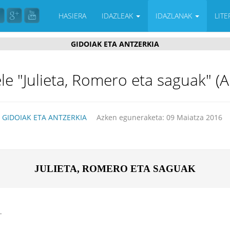
HASIERA
IDAZLEAK
IDAZLANAK
LIT
GIDOIAK ETA ANTZERKIA
"Julieta, Romero eta saguak" (An
:
GIDOIAK ETA ANTZERKIA
Azken eguneraketa: 09 Maiatza 2016
JULIETA, ROMERO ETA 
SAGUAK
.