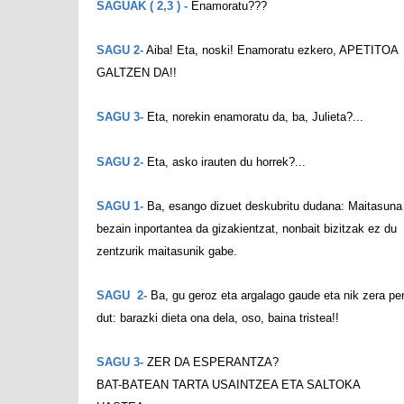
SAGUAK ( 2,3 ) -
Enamoratu???
SAGU 2-
Aiba! Eta, noski! Enamoratu ezkero, APETITOA
GALTZEN DA!!
SAGU 3-
Eta, norekin enamoratu da, ba, Julieta?...
SAGU 2-
Eta, asko irauten du horrek?...
SAGU 1-
Ba, esango dizuet deskubritu dudana: Maitasuna 
bezain inportantea da gizakientzat, nonbait bizitzak ez du
zentzurik maitasunik gabe.
SAGU 2-
Ba, gu geroz eta argalago gaude eta nik zera pe
dut: barazki dieta ona dela, oso, baina tristea!!
SAGU 3-
ZER DA ESPERANTZA?
BAT-BATEAN TARTA USAINTZEA ETA SALTOKA