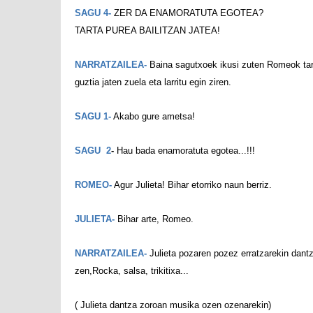
SAGU 4-
ZER DA ENAMORATUTA EGOTEA?
TARTA PUREA BAILITZAN JATEA!
NARRATZAILEA-
Baina sagutxoek ikusi zuten Romeok tar
guztia jaten zuela eta larritu egin ziren.
SAGU 1-
Akabo gure ametsa!
SAGU 2
-
Hau bada enamoratuta egotea...!!!
ROMEO-
Agur Julieta! Bihar etorriko naun berriz.
JULIETA-
Bihar arte, Romeo.
NARRATZAILEA-
Julieta pozaren pozez erratzarekin dant
zen,Rocka, salsa, trikitixa...
( Julieta dantza zoroan musika ozen ozenarekin)