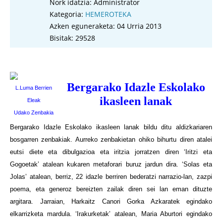
Nork idatzia:
Administrator
Kategoria:
HEMEROTEKA
Azken eguneraketa: 04 Urria 2013
Bisitak: 29528
Bergarako Idazle Eskolako
L.Luma Berrien
ikasleen lanak
Eleak
Udako Zenbakia
Bergarako Idazle Eskolako ikasleen lanak bildu ditu aldizkariaren
bosgarren zenbakiak. Aurreko zenbakietan ohiko bihurtu diren atalei
eutsi diete eta dibulgazioa eta iritzia jorratzen diren ‘Iritzi eta
Gogoetak’ atalean kukaren metaforari buruz jardun dira. ‘Solas eta
Jolas’ atalean, berriz, 22 idazle berriren bederatzi narrazio-lan, zazpi
poema, eta generoz bereizten zailak diren sei lan eman dituzte
argitara. Jarraian, Harkaitz Canori Gorka Azkaratek egindako
elkarrizketa mardula. ‘Irakurketak’ atalean, Maria Aburtori egindako