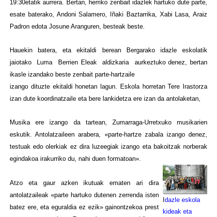
19:30etatik aurrera. Bertan, herriko zenbait idazlek hartuko dute parte,
esate baterako, Andoni Salamero, Iñaki Baztarrika, Xabi Lasa, Araiz
Padron edota Josune Aranguren, besteak beste.
Hauekin batera, eta ekitaldi berean Bergarako idazle eskolatik
jaiotako Luma Berrien Eleak aldizkaria aurkeztuko denez, bertan
ikasle izandako beste zenbait parte-hartzaile
izango dituzte ekitaldi honetan lagun. Eskola horretan Tere Irastorza
izan dute koordinatzaile eta bere lankidetza ere izan da antolaketan,
Musika ere izango da tartean, Zumarraga-Urretxuko musikarien
eskutik. Antolatzaileen arabera, «parte-hartze zabala izango denez,
testuak edo olerkiak ez dira luzeegiak izango eta bakoitzak norberak
egindakoa irakurriko du, nahi duen formatoan».
Atzo eta gaur azken ikutuak ematen ari dira
antolatzaileak «parte hartuko dutenen zerrenda isten
I
dazle eskola
batez ere, eta eguraldia ez ezik» gainontzekoa prest
kideak eta