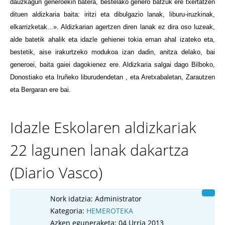
dauzkagun generoekin batera, bestelako genero batzuk ere txertatzen
dituen aldizkaria baita: iritzi eta dibulgazio lanak, liburu-iruzkinak,
elkarrizketak...». Aldizkarian agertzen diren lanak ez dira oso luzeak,
alde batetik ahalik
eta idazle gehienei tokia eman ahal izateko eta,
bestetik, aise irakurtzeko modukoa izan dadin, anitza delako, bai
generoei, baita gaiei dagokienez ere. Aldizkaria salgai dago Bilboko,
Donostiako eta Iruñeko liburudendetan , eta Aretxabaletan, Zarautzen
eta Bergaran ere bai.
Idazle Eskolaren aldizkariak
22 lagunen lanak dakartza
(Diario Vasco)
Nork idatzia:
Administrator
Kategoria:
HEMEROTEKA
Azken eguneraketa: 04 Urria 2013