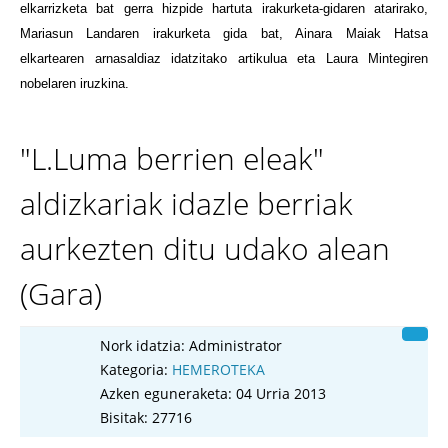
elkarrizketa bat gerra hizpide hartuta irakurketa-gidaren atarirako,
Mariasun Landaren irakurketa gida bat, Ainara Maiak Hatsa
elkartearen arnasaldiaz idatzitako artikulua eta Laura Mintegiren
nobelaren iruzkina.
"L.Luma berrien eleak"
aldizkariak idazle berriak
aurkezten ditu udako alean
(Gara)
Nork idatzia:
Administrator
Kategoria:
HEMEROTEKA
Azken eguneraketa: 04 Urria 2013
Bisitak: 27716