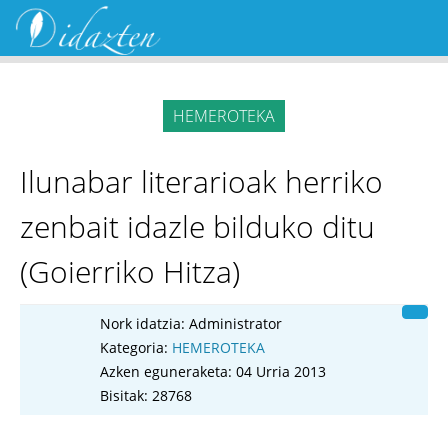
HEMEROTEKA
Ilunabar literarioak herriko
zenbait idazle bilduko ditu
(Goierriko Hitza)
Nork idatzia:
Administrator
Kategoria:
HEMEROTEKA
Azken eguneraketa: 04 Urria 2013
Bisitak: 28768