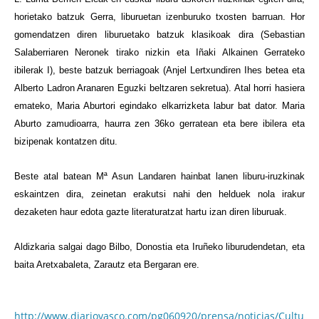
horietako batzuk Gerra, liburuetan izenburuko txosten barruan. Hor
gomendatzen diren liburuetako batzuk klasikoak dira (Sebastian
Salaberriaren Neronek tirako nizkin eta Iñaki Alkainen Gerrateko
ibilerak I), beste batzuk berriagoak (Anjel Lertxundiren Ihes betea eta
Alberto Ladron Aranaren Eguzki beltzaren sekretua). Atal horri hasiera
emateko, Maria Aburtori egindako elkarrizketa labur bat dator. Maria
Aburto zamudioarra, haurra zen 36ko gerratean eta bere ibilera eta
bizipenak kontatzen ditu.
Beste atal batean Mª Asun Landaren hainbat lanen liburu-iruzkinak
eskaintzen dira, zeinetan erakutsi nahi den helduek nola irakur
dezaketen haur edota gazte literaturatzat hartu izan diren liburuak.
Aldizkaria salgai dago Bilbo, Donostia eta Iruñeko liburudendetan, eta
baita Aretxabaleta, Zarautz eta Bergaran ere.
http://www.diariovasco.com/pg060920/prensa/noticias/Cultu