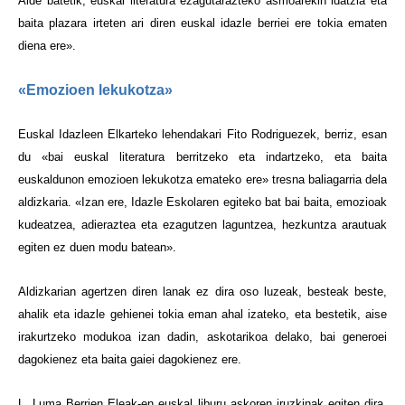
Alde batetik, euskal literatura ezagutarazteko asmoarekin idatzia eta
baita plazara irteten ari diren euskal idazle berriei ere tokia ematen
diena ere».
«Emozioen lekukotza»
Euskal Idazleen Elkarteko lehendakari Fito Rodriguezek, berriz, esan
du «bai euskal literatura berritzeko eta indartzeko, eta baita
euskaldunon emozioen lekukotza emateko ere» tresna baliagarria dela
aldizkaria. «Izan ere, Idazle Eskolaren egiteko bat bai baita, emozioak
kudeatzea, adieraztea eta ezagutzen laguntzea, hezkuntza arautuak
egiten ez duen modu batean».
Aldizkarian agertzen diren lanak ez dira oso luzeak, besteak beste,
ahalik eta idazle gehienei tokia eman ahal izateko, eta bestetik, aise
irakurtzeko modukoa izan dadin, askotarikoa delako, bai generoei
dagokienez eta baita gaiei dagokienez ere.
L. Luma Berrien Eleak-en euskal liburu askoren iruzkinak egiten dira,