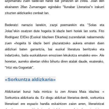
azpimarratu zuen talde-lan handi bat jorratzen ari zirela. Joan den
ekainaren 28an Zumarragan egindako "llunabar Literarioa"n irakurri
zituzten aldizkariko zenbait lan.
Bederatzi narrazio lanekin, zazpi poemarekin eta "Solas eta
Jolas"ekin osatzen dute hogeita bi idazle berri horiek lan sorta. Fito
Rodriguez EIEko (Euskal Idazleen Elkartea) zuzendariak nabarmendu
zuen «hogeita bi idazle berri plazaratzeko aukera ematen duen
aldizkari baten garrantzia, bai euskal literatura berritzeko eta
indartzeko, baita euskaldunon emozioen lekukotza emateko ere». Ale
honetan, aurreko aleetan ohiko bihurtu diren atalak daude, esaterako,
"Iritzi eta Gogoetak".
«Sorkuntza aldizkaria»
Aldizkariari buruz hala mintza- tu zen Ainara Maia idazlea: «
Sorkuntza aldizkaria da. Ez diogu aldizkari literarioa denik, sorkuntza
literarioari ere espazio handia eskaintzen zaion arren, literariotzat