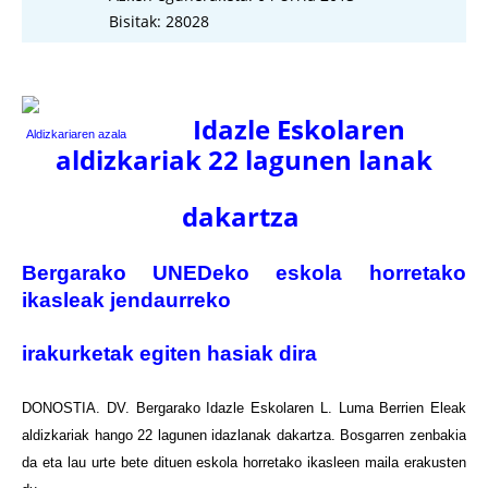
Bisitak: 28028
Idazle Eskolaren
Aldizkariaren azala
aldizkariak 22 lagunen lanak
dakartza
Bergarako
UNEDeko eskola horretako
ikasleak
jendaurreko
irakurketak egiten hasiak dira
DONOSTIA. DV. Bergarako Idazle Eskolaren L. Luma Berrien Eleak
aldizkariak hango 22 lagunen idazlanak dakartza. Bosgarren zenbakia
da eta lau urte bete dituen eskola horretako ikasleen maila erakusten