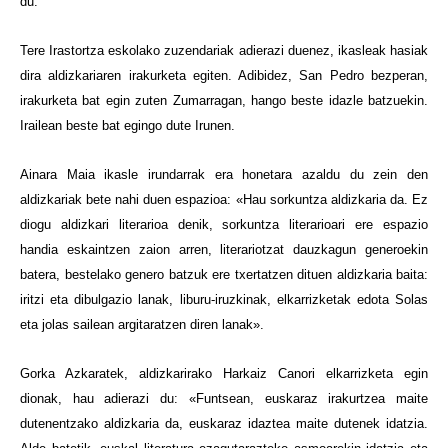
du.
Tere Irastortza eskolako zuzendariak adierazi duenez, ikasleak hasiak
dira aldizkariaren irakurketa egiten. Adibidez, San Pedro bezperan,
irakurketa bat egin zuten Zumarragan, hango beste idazle batzuekin.
Irailean beste bat egingo dute Irunen.
Ainara Maia ikasle irundarrak era honetara azaldu du zein den
aldizkariak bete nahi duen espazioa: «Hau sorkuntza aldizkaria da. Ez
diogu aldizkari literarioa denik, sorkuntza literarioari ere espazio
handia eskaintzen zaion arren, literariotzat dauzkagun generoekin
batera, bestelako genero batzuk ere txertatzen dituen aldizkaria baita:
iritzi eta dibulgazio lanak, liburu-iruzkinak, elkarrizketak edota Solas
eta jolas sailean argitaratzen diren lanak».
Gorka Azkaratek, aldizkarirako Harkaiz Canori elkarrizketa egin
dionak, hau adierazi du: «Funtsean, euskaraz irakurtzea maite
dutenentzako aldizkaria da, euskaraz idaztea maite dutenek idatzia.