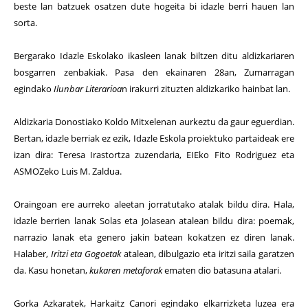
beste lan batzuek osatzen dute hogeita bi idazle berri hauen lan
sorta.
Bergarako Idazle Eskolako ikasleen lanak biltzen ditu aldizkariaren
bosgarren zenbakiak. Pasa den ekainaren 28an, Zumarragan
egindako
Ilunbar Literarioa
n irakurri zituzten aldizkariko hainbat lan.
Aldizkaria Donostiako Koldo Mitxelenan aurkeztu da gaur eguerdian.
Bertan, idazle berriak ez ezik, Idazle Eskola proiektuko partaideak ere
izan dira: Teresa Irastortza zuzendaria, EIEko Fito Rodriguez eta
ASMOZeko Luis M. Zaldua.
Oraingoan ere aurreko aleetan jorratutako atalak bildu dira. Hala,
idazle berrien lanak Solas eta Jolasean atalean bildu dira: poemak,
narrazio lanak eta genero jakin batean kokatzen ez diren lanak.
Halaber,
Iritzi eta Gogoetak
atalean, dibulgazio eta iritzi saila garatzen
da. Kasu honetan,
kukaren metaforak
ematen dio batasuna atalari.
Gorka Azkaratek, Harkaitz Canori egindako elkarrizketa luzea era