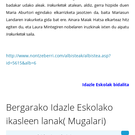
badakar udako aleak.
Irakurketak
atalean, aldiz, gerra hizpide duen
Maria Aburtori egindako elkarrizketa jasotzen da, baita Mariasun
Landaren irakurketa gida bat ere. Ainara Maiak Hatsa elkarteaz hitz
egiten du, eta Laura Mintegiren nobelaren iruzkinak ixten du aipatu
Irakurketak
saila.
http://www.nontzeberri.com/albisteak/albistea.asp?
id=5615&alb=6
Idazle Eskolak bidalita
Bergarako Idazle Eskolako
ikasleen lanak( Mugalari)