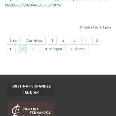
ra/200609/20/DVA-CUL-337.html
Orrialdea 7-(e)tik 8-(e)ra
Hasi
Aurrekoa
1
2
3
4
5
6
7
8
Hurrengoa
Bukaera
KRISTINA FERNANDEZ
IRUDIAK