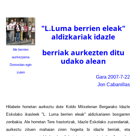
"L.Luma berrien eleak"
aldizkariak idazle
berriak aurkezten ditu
Ale berrien
aurkezpena
udako alean
Donostian egin
zuten
Gara 2007-7-22
Jon Cabanillas
Hilabete honetan aurkeztu dute Koldo Mitxelenan Bergarako Idazle
Eskolako ikasleek "L. Luma berrien eleak" aldizkariaren bosgarren
zenbakia. Ale horretan Tere Irastortzak, Idazle Eskolako zuzendariak,
aurkeztu zituen mahaian ziren hogeita bi idazle berriak, eta