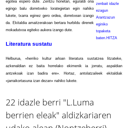
egotea espero dute. Zentzu honetan, eguraldi ona
zenbait idazle
egingo balu dorretxeko lorategietan egin nahiko
ezagun
lukete, txarra eginez gero ordea, dorretxean izango
Arantzazun
da. Ekitaldia amaitzerakoan bertara hurbildu direnek
eginiko
mokadutxoa egiteko aukera izango dute.
topaketa
baten.HITZA
Literatura sustatu
Helburua, «herriko kultur arloan literatura sustatzea litzateke,
azkenaldian ez baita horrelako ekimenik ia jorratu, aspaldian
antzekoak izan badira ere». Hortaz, antolatzaileek ekitaldiak
«jarraikortasuna izan dezan»
nahiko lukete.
22 idazle berri "L.Luma
berrien eleak" aldizkariaren
udako alean (Nontzeberri)