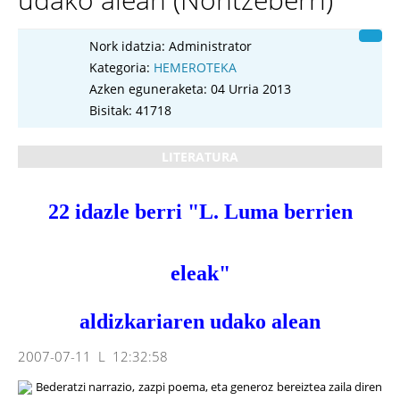
Nork idatzia:
Administrator
Kategoria:
HEMEROTEKA
Azken eguneraketa: 04 Urria 2013
Bisitak: 41718
LITERATURA
22 idazle berri "L. Luma berrien
eleak"
aldizkariaren udako alean
2007-07-11
L
12:32:58
Bederatzi narrazio, zazpi poema, eta generoz bereiztea zaila diren