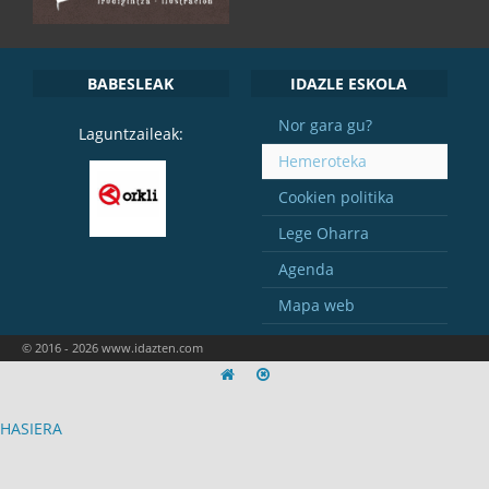
BABESLEAK
IDAZLE ESKOLA
Nor gara gu?
Laguntzaileak:
Hemeroteka
Cookien politika
Lege Oharra
Agenda
Mapa web
© 2016 - 2026 www.idazten.com
HASIERA