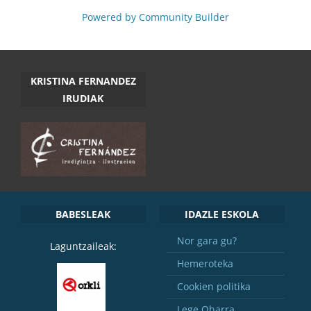
Powered by Community Builder
KRISTINA FERNANDEZ
IRUDIAK
BABESLEAK
IDAZLE ESKOLA
Nor gara gu?
Laguntzaileak:
Hemeroteka
Cookien politika
Lege Oharra