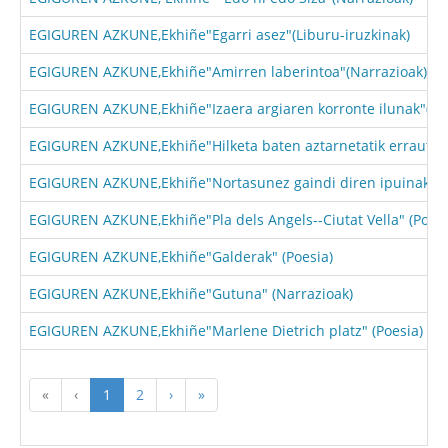
EGIGUREN AZKUNE,Ekhiñe"Egarri asez"(Liburu-iruzkinak)
EGIGUREN AZKUNE,Ekhiñe"Amirren laberintoa"(Narrazioak)
EGIGUREN AZKUNE,Ekhiñe"Izaera argiaren korronte ilunak"(Lib
EGIGUREN AZKUNE,Ekhiñe"Hilketa baten aztarnetatik errautset
EGIGUREN AZKUNE,Ekhiñe"Nortasunez gaindi diren ipuinak"(Li
EGIGUREN AZKUNE,Ekhiñe"Pla dels Angels--Ciutat Vella" (Poesi
EGIGUREN AZKUNE,Ekhiñe"Galderak" (Poesia)
EGIGUREN AZKUNE,Ekhiñe"Gutuna" (Narrazioak)
EGIGUREN AZKUNE,Ekhiñe"Marlene Dietrich platz" (Poesia)
«
‹
1
2
›
»