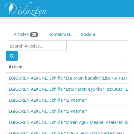
Articles
Kontaktuak
Soslaia
25
Article
EGIGUREN AZKUNE, Ekhiñe "Eta orain badakit"(Liburu-iruzkina
EGIGUREN AZKUNE, Ekhiñe "Leturiaren egunkari ezkutua"(Libur
EGIGUREN AZKUNE, Ekhiñe "(2 Poema)"
EGIGUREN AZKUNE, Ekhiñe "(2 Poema)"
EGIGUREN AZKUNE, Ekhiñe "Miren Agur Meabe: Azalaren kodetik
EGIGUREN AZKUNE, Ekhiñe " Edo ni edo Siza"(Narrazioak)